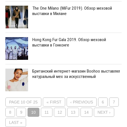
The One Milano (MiFur 2019). Обзор меховой
выставки в Милане
Hong Kong Fur Gala 2019. Обзор меховой
выставки в Гонконге
Британский интернет-магазин Boohoo выставлял
натуральный мех за искусственный
PAGE 10 OF 25
« FIRST
‹ PREVIOUS
6
7
8
9
10
11
12
13
14
NEXT ›
LAST »