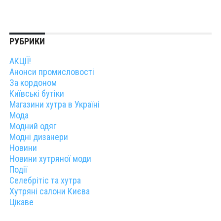
РУБРИКИ
АКЦІЇ!
Анонси промисловості
За кордоном
Київські бутіки
Магазини хутра в Україні
Мода
Модний одяг
Модні дизанери
Новини
Новини хутряної моди
Події
Селебрітіс та хутра
Хутряні салони Києва
Цікаве