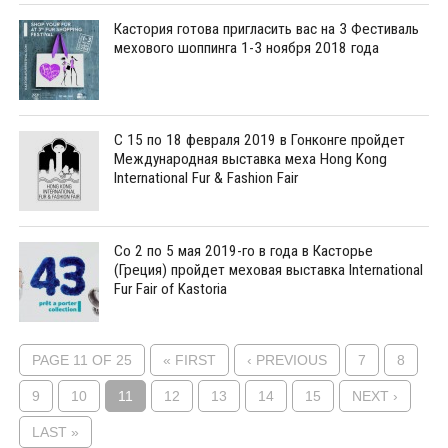
Кастория готова пригласить вас на 3 Фестиваль
мехового шоппинга 1-3 ноября 2018 года
С 15 по 18 февраля 2019 в Гонконге пройдет
Международная выставка меха Hong Kong
International Fur & Fashion Fair
Со 2 по 5 мая 2019-го в года в Касторье
(Греция) пройдет меховая выставка International
Fur Fair of Kastoria
PAGE 11 OF 25
« FIRST
‹ PREVIOUS
7
8
9
10
11
12
13
14
15
NEXT ›
LAST »