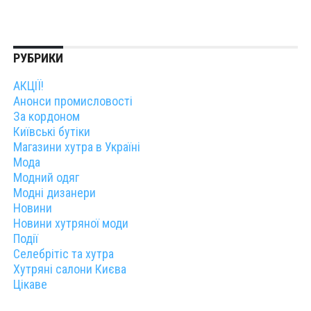
РУБРИКИ
АКЦІЇ!
Анонси промисловості
За кордоном
Київські бутіки
Магазини хутра в Україні
Мода
Модний одяг
Модні дизанери
Новини
Новини хутряної моди
Події
Селебрітіс та хутра
Хутряні салони Києва
Цікаве