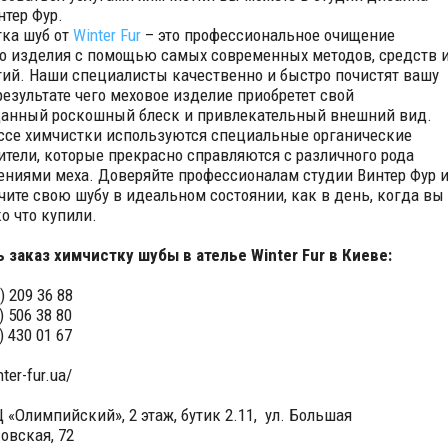
нтер Фур.
ка шуб от
Winter Fur
– это профессиональное очищение
о изделия с помощью самых современных методов, средств 
гий. Наши специалисты качественно и быстро почистят вашу
 результате чего меховое изделие приобретет свой
анный роскошный блеск и привлекательный внешний вид.
ссе химчистки используются специальные органические
ители, которые прекрасно справляются с различного рода
ениями меха. Доверяйте профессионалам студии Винтер Фур 
чите свою шубу в идеальном состоянии, как в день, когда вы
о что купили.
 заказ химчистку шубы в ателье Winter Fur в Киеве:
) 209 36 88
) 506 38 80
) 430 01 67
nter-fur.ua/
Ц «Олимпийский», 2 этаж, бутик 2.11, ул. Большая
овская, 72