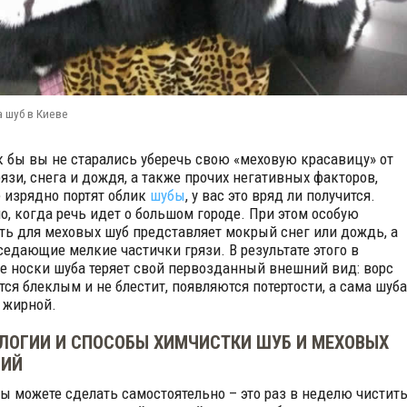
 шуб в Киеве
к бы вы не старались уберечь свою «меховую красавицу» от
рязи, снега и дождя, а также прочих негативных факторов,
 изрядно портят облик
шубы
, у вас это вряд ли получится.
о, когда речь идет о большом городе. При этом особую
ть для меховых шуб представляет мокрый снег или дождь, а
седающие мелкие частички грязи. В результате этого в
е носки шуба теряет свой первозданный внешний вид: ворс
тся блеклым и не блестит, появляются потертости, а сама шуба
 жирной.
ЛОГИИ И СПОСОБЫ ХИМЧИСТКИ ШУБ И МЕХОВЫХ
ЛИЙ
 вы можете сделать самостоятельно – это раз в неделю чистит