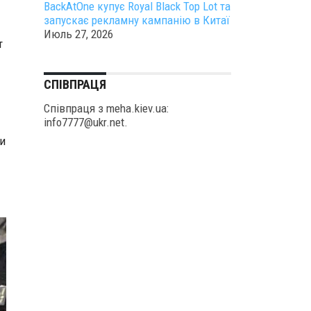
BackAtOne купує Royal Black Top Lot та
запускає рекламну кампанію в Китаї
Июль 27, 2026
т
СПІВПРАЦЯ
Співпраця з meha.kiev.ua:
info7777@ukr.net.
и