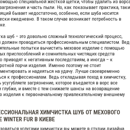
помощью специальной жесткой щетки, чтобы удалить из ворс
загрязнения и часть пыли. Но, как показывает практика, таки
яций бывает недостаточно, особенно, если шуба носится
ески ежедневно. В таком случае возникает потребность в
ке.
ка шуб – это довольно сложный технологический процесс,
 должен проводиться профессиональным специалистом. Вед
ятельные попытки вычистить меховое изделие с помощью
ых приспособлений и сомнительных чистящих средств
ю приводят к негативным последствиям, а иногда – к
ротной порчи изделия. Именно поэтому не стоит
ментировать и надеяться на удачу. Лучше своевременно
ься к профессионалам. Ведь откладывая поход в химчистку,
 усугубляете загрязнение, которое въедается в ворс все
и глубже, и вместе с тем снижаете шансы на возвращение
о изделия к первоначальному привлекательному внешнему
ССИОНАЛЬНАЯ ХИМЧИСТКА ШУБ ОТ МЕХОВОГО
Е WINTER FUR В КИЕВЕ
зоваться услугами химчистки вы можете в студии дизайна