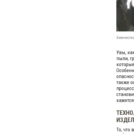
Химчистка
Увы, ка
пыли, г
которые
Особенн
опаснос
также о
процесс
станови
кажется
ТЕХНО
ИЗДЕ
То, что