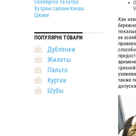
Селебрітіс та хутра
(
Хутряні салони Києва
V
Цікаве
Как изв
бережно
показыв
ее хозя
ПОПУЛЯРНІ ТОВАРИ
привлек
Дубленки
способн
предост
Жилеты
времене
грязной
Пальто
ухажива
Куртки
также п
допуска
Шубы