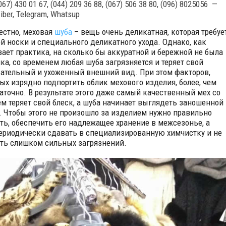
067) 430 01 67, (044) 209 36 88, (067) 506 38 80, (096) 8025056 —
iber, Telegram, Whatsup
естно, меховая
шуба
– вещь очень деликатная, которая требуе
й носки и специального деликатного ухода. Однако, как
ает практика, на сколько бы аккуратной и бережной не была
йка, со временем любая шуба загрязняется и теряет свой
ательный и ухоженный внешний вид. При этом факторов,
ых изрядно подпортить облик мехового изделия, более, чем
аточно. В результате этого даже самый качественный мех со
м теряет свой блеск, а шуба начинает выглядеть заношенной 
. Чтобы этого не произошло за изделием нужно правильно
ть, обеспечить его надлежащее хранение в межсезонье, а
ериодически сдавать в специализированную химчистку и не
ть слишком сильных загрязнений.