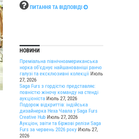
ПИТАННЯ ТА ВІДПОВІДІ
НОВИНИ
Преміальна північноамериканська
норка об’єднує найшанованіші ранчо
галузі та ексклюзивні колекції
Июль
27, 2026
Saga Furs з гордістю представляє:
повністю жіночу команду на стенді
аукціоніста
Июль 27, 2026
Подорож відкриттів: індійська
дизайнерка Неха Чавла у Saga Furs
Creative Hub
Июль 27, 2026
Аукціон, звіти та біржові релізи Saga
Furs за червень 2026 року
Июль 27,
2026