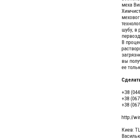
меха Ви
Химчист
меховог
техноло
шубу, в
первозд
В проце
раствор
загрязн
вы полу
ее тольк
Сделать
+З8 (044
+38 (067
+38 (067
http://wi
Киев: Т
Васильк