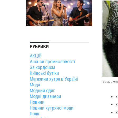
РУБРИКИ
АКЦІЇ!
Анонси промисловості
За кордоном
Київські бутіки
Магазини хутра в Україні
Химчистка
Мода
Модний одяг
Модні дизанери
х
Новини
х
Новини хутряної моди
х
Події