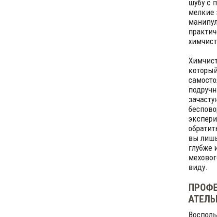
шубу с 
мелкие 
манипул
практич
химчист
Химчист
который
самосто
подручн
зачасту
беспово
экспери
обратит
вы лишь
глубже 
меховог
виду.
ПРОФЕ
АТЕЛЬ
Восполь