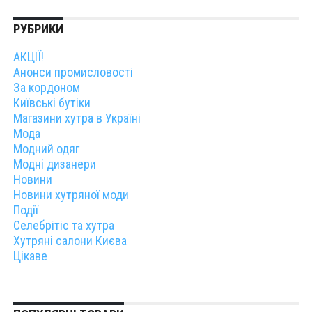
РУБРИКИ
АКЦІЇ!
Анонси промисловості
За кордоном
Київські бутіки
Магазини хутра в Україні
Мода
Модний одяг
Модні дизанери
Новини
Новини хутряної моди
Події
Селебрітіс та хутра
Хутряні салони Києва
Цікаве