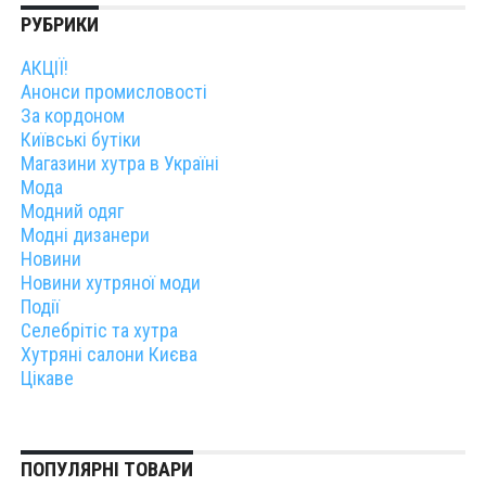
РУБРИКИ
АКЦІЇ!
Анонси промисловості
За кордоном
Київські бутіки
Магазини хутра в Україні
Мода
Модний одяг
Модні дизанери
Новини
Новини хутряної моди
Події
Селебрітіс та хутра
Хутряні салони Києва
Цікаве
ПОПУЛЯРНІ ТОВАРИ