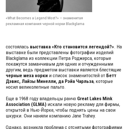
«What Becomes a Legend Most?» — знаменитая
рекламная компания черной норки Blackglama
состоялась
выставка «Кто становится легендой?»
. На
выставке были представлены фотографии изделий
Blackglama из коллекции Петра Роджерса, которые
покажутся заманчивым для одних и отчужденными
другим, ведь предметом выставки является блестящие
черные меха норки
и список знаменитостей от
Бетт
Дэвис, Лайзы Минелли, да Рэйа Чарльза
, которые
носил великолепные пальто.
Еще в 1968 году владельцы ранчо
Great Lakes Mink
Association (GLMA)
искали новую рекламу для фирмы,
открытой в Нью-Йорке, чтобы поднять цены на свои
шкурки. Они наняли компанию Jane Trahey.
Однако, возникла проблема с отснятыми фотографиями