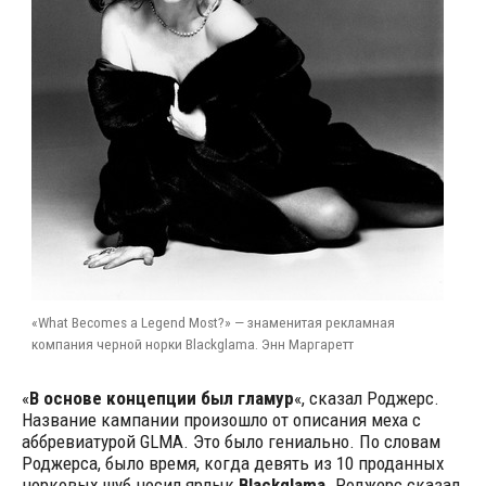
«What Becomes a Legend Most?» — знаменитая рекламная
компания черной норки Blackglama. Энн Маргаретт
«
В основе концепции был гламур
«, сказал Роджерс.
Название кампании произошло от описания меха с
аббревиатурой GLMA. Это было гениально. По словам
Роджерса, было время, когда девять из 10 проданных
норковых шуб носил ярлык
Blackglama
. Роджерс сказал,