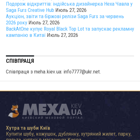
Подорож відкриттів: індійська дизайнерка Неха Чавла у
Saga Furs Creative Hub
Июль 27, 2026
Аукціон, звіти та біржові релізи Saga Furs за червень
2026 року
Июль 27, 2026
BackAtOne купує Royal Black Top Lot та запускає рекламну
кампанію в Китаї
Июль 27, 2026
СПІВПРАЦЯ
Співпраця з meha.kiev.ua: info7777@ukr.net.
Хутра та шуби Київ
Купити шубу, кожушок, дублянку, хутряний жилет, парку,
пальта, куртку в магазинах Києва