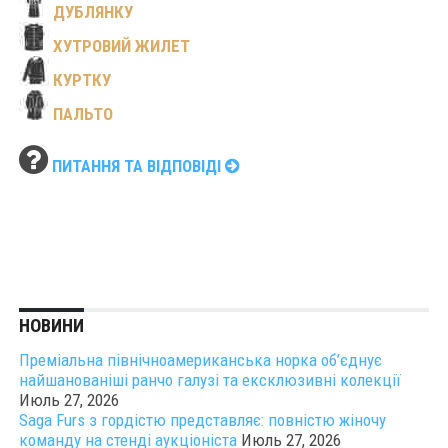
ДУБЛЯНКУ
ХУТРОВИЙ ЖИЛЕТ
КУРТКУ
ПАЛЬТО
ПИТАННЯ ТА ВІДПОВІДІ
НОВИНИ
Преміальна північноамериканська норка об’єднує
найшанованіші ранчо галузі та ексклюзивні колекції
Июль 27, 2026
Saga Furs з гордістю представляє: повністю жіночу
команду на стенді аукціоніста
Июль 27, 2026