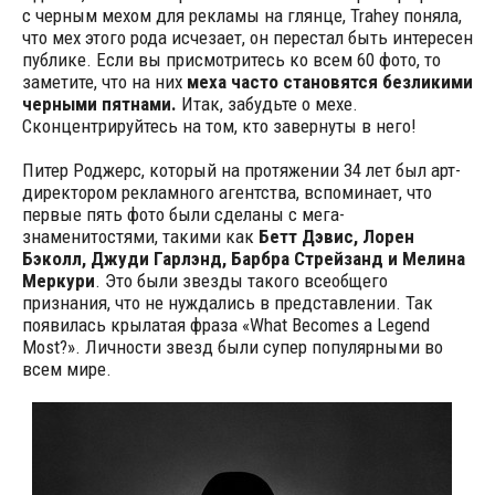
с черным мехом для рекламы на глянце, Trahey поняла,
что мех этого рода исчезает, он перестал быть интересен
публике. Если вы присмотритесь ко всем 60 фото, то
заметите, что на них
меха часто становятся безликими
черными пятнами.
Итак, забудьте о мехе.
Сконцентрируйтесь на том, кто завернуты в него!
Питер Роджерс, который на протяжении 34 лет был арт-
директором рекламного агентства, вспоминает, что
первые пять фото были сделаны с мега-
знаменитостями, такими как
Бетт Дэвис, Лорен
Бэколл, Джуди Гарлэнд, Барбра Стрейзанд и Мелина
Меркури
. Это были звезды такого всеобщего
признания, что не нуждались в представлении. Так
появилась крылатая фраза «What Becomes a Legend
Most?». Личности звезд были супер популярными во
всем мире.