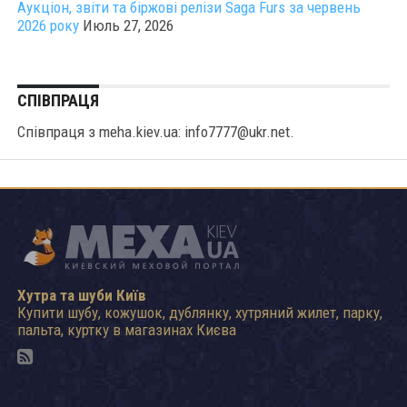
Аукціон, звіти та біржові релізи Saga Furs за червень
2026 року
Июль 27, 2026
СПІВПРАЦЯ
Співпраця з meha.kiev.ua: info7777@ukr.net.
Хутра та шуби Київ
Купити шубу, кожушок, дублянку, хутряний жилет, парку,
пальта, куртку в магазинах Києва