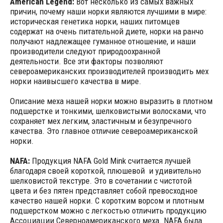
American Legend:
Вот несколько из самых важных
причин, почему наши норки являются лучшими в мире:
историческая генетика норки, наших питомцев
содержат на очень питательной диете, норки на ранчо
получают надлежащее гуманное отношение, и наши
производители следуют природоохранной
деятельности. Все эти факторы позволяют
североамериканских производителей производить мех
норки наивысшего качества в мире.
Описание меха нашей норки можно выразить в плотном
подшерстке и тонкими, шелковистыми волосками, что
сохраняет мех легким, эластичным и безупречного
качества. Это главное отличие североамериканской
норки.
NAFA:
Продукция NAFA Gold Mink считается лучшей
благодаря своей короткой, плюшевой и удивительно
шелковистой текстуре. Это в сочетании с чистотой
цвета и без пятен представляет собой превосходное
качество нашей норки. С коротким ворсом и плотным
подшерстком можно с легкостью отличить продукцию
Ассоциации Северноамериканского меха. NAFA была