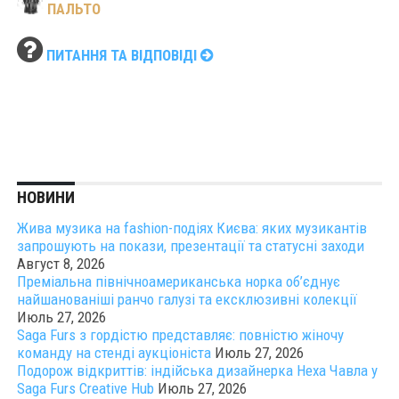
ПАЛЬТО
ПИТАННЯ ТА ВІДПОВІДІ
НОВИНИ
Жива музика на fashion-подіях Києва: яких музикантів
запрошують на покази, презентації та статусні заходи
Август 8, 2026
Преміальна північноамериканська норка об’єднує
найшанованіші ранчо галузі та ексклюзивні колекції
Июль 27, 2026
Saga Furs з гордістю представляє: повністю жіночу
команду на стенді аукціоніста
Июль 27, 2026
Подорож відкриттів: індійська дизайнерка Неха Чавла у
Saga Furs Creative Hub
Июль 27, 2026