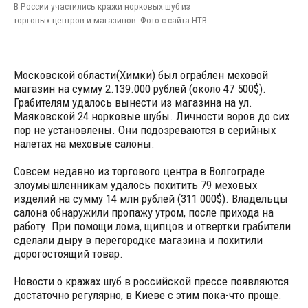
В России участились кражи норковых шуб из
торговых центров и магазинов. Фото с сайта НТВ.
Московской области(Химки) был ограблен меховой
магазин на сумму 2.139.000 рублей (около 47 500$).
Грабителям удалось вынести из магазина на ул.
Маяковской 24 норковые шубы. Личности воров до сих
пор не установлены. Они подозреваются в серийных
налетах на меховые салоны.
Совсем недавно из торгового центра в Волгограде
злоумышленникам удалось похитить 79 меховых
изделий на сумму 14 млн рублей (311 000$). Владельцы
салона обнаружили пропажу утром, после прихода на
работу. При помощи лома, щипцов и отвертки грабители
сделали дыру в перегородке магазина и похитили
дорогостоящий товар.
Новости о кражах шуб в российской прессе появляются
достаточно регулярно, в Киеве с этим пока-что проще.