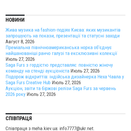
НОВИНИ
Жива музика на fashion-подіях Києва: яких музикантів
запрошують на покази, презентації та статусні заходи
Август 8, 2026
Преміальна північноамериканська норка об’єднує
найшанованіші ранчо галузі та ексклюзивні колекції
Июль 27, 2026
Saga Furs з гордістю представляє: повністю жіночу
команду на стенді аукціоніста
Июль 27, 2026
Подорож відкриттів: індійська дизайнерка Неха Чавла у
Saga Furs Creative Hub
Июль 27, 2026
Аукціон, звіти та біржові релізи Saga Furs за червень
2026 року
Июль 27, 2026
СПІВПРАЦЯ
Співпраця з meha.kiev.ua: info7777@ukr.net.