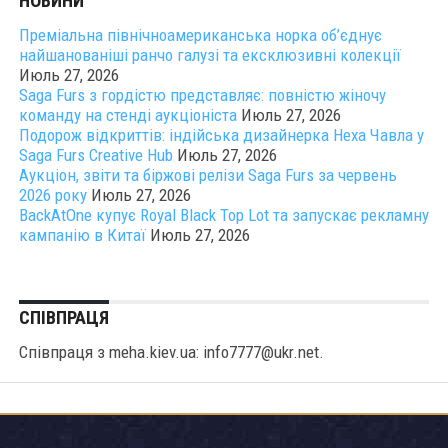
НОВИНИ
Преміальна північноамериканська норка об’єднує
найшанованіші ранчо галузі та ексклюзивні колекції
Июль 27, 2026
Saga Furs з гордістю представляє: повністю жіночу
команду на стенді аукціоніста
Июль 27, 2026
Подорож відкриттів: індійська дизайнерка Неха Чавла у
Saga Furs Creative Hub
Июль 27, 2026
Аукціон, звіти та біржові релізи Saga Furs за червень
2026 року
Июль 27, 2026
BackAtOne купує Royal Black Top Lot та запускає рекламну
кампанію в Китаї
Июль 27, 2026
СПІВПРАЦЯ
Співпраця з meha.kiev.ua: info7777@ukr.net.