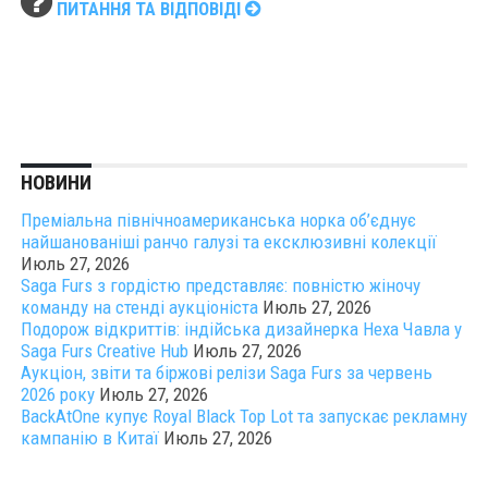
ПИТАННЯ ТА ВІДПОВІДІ
НОВИНИ
Преміальна північноамериканська норка об’єднує
найшанованіші ранчо галузі та ексклюзивні колекції
Июль 27, 2026
Saga Furs з гордістю представляє: повністю жіночу
команду на стенді аукціоніста
Июль 27, 2026
Подорож відкриттів: індійська дизайнерка Неха Чавла у
Saga Furs Creative Hub
Июль 27, 2026
Аукціон, звіти та біржові релізи Saga Furs за червень
2026 року
Июль 27, 2026
BackAtOne купує Royal Black Top Lot та запускає рекламну
кампанію в Китаї
Июль 27, 2026