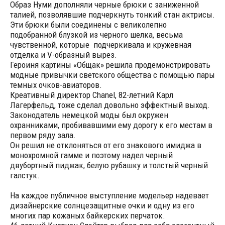
Образ Нуми дополняли черные брюки с заниженной
талией, позволявшие подчеркнуть тонкий стан актрисы.
Эти брюки были соединены с великолепно
подобранной блузкой из черного шелка, весьма
чувственной, которые подчеркивала и кружевная
отделка и V-образный вырез.
Героиня картины «Общак» решила продемонстрировать
модные привычки светского общества с помощью пары
темных очков-авиаторов.
Креативный директор Chanel, 82-летний Карл
Лагерфельд, тоже сделал довольно эффектный выход.
Законодатель немецкой моды был окружен
охранниками, пробивавшими ему дорогу к его местам в
первом ряду зала.
Он решил не отклоняться от его знакового имиджа в
монохромной гамме и поэтому надел черный
двубортный пиджак, белую рубашку и толстый черный
галстук.
На каждое публичное выступление модельер надевает
дизайнерские солнцезащитные очки и одну из его
многих пар кожаных байкерских перчаток.