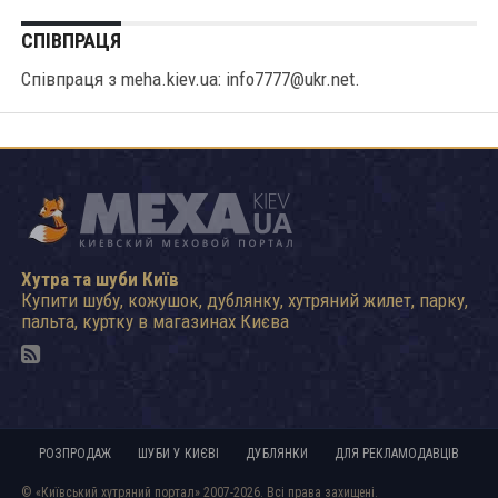
СПІВПРАЦЯ
Співпраця з meha.kiev.ua: info7777@ukr.net.
Хутра та шуби Київ
Купити шубу, кожушок, дублянку, хутряний жилет, парку,
пальта, куртку в магазинах Києва
РОЗПРОДАЖ
ШУБИ У КИЄВІ
ДУБЛЯНКИ
ДЛЯ РЕКЛАМОДАВЦІВ
© «Київський хутряний портал» 2007-2026. Всі права захищені.