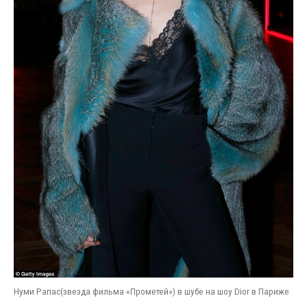
Нуми Рапас(звезда фильма «Прометей») в шубе на шоу Dior в Париже