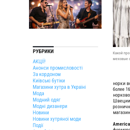
РУБРИКИ
Какой про
меховые 
АКЦІЇ!
Анонси промисловості
За кордоном
Київські бутіки
норки в
Магазини хутра в Україні
более 1
Мода
норково
Модний одяг
Швеции,
Модні дизанери
розничн
Новини
магазин
Новини хутряної моди
America
Події
фермеро