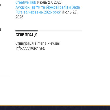
Creative Hub
Июль 27, 2026
т
Аукціон, звіти та біржові релізи Saga
Furs за червень 2026 року
Июль 27,
2026
е
СПІВПРАЦЯ
Співпраця з meha.kiev.ua:
info7777@ukr.net.