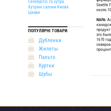
Селебрітіс та хутра
Seattle 
Хутряні салони Києва
около 1
Цікаве
NAFA:
Ас
канадск
продукт
ПОПУЛЯРНІ ТОВАРИ
это был
1670 го
Дубленки
североа
Жилеты
процент
Пальто
Куртки
Шубы