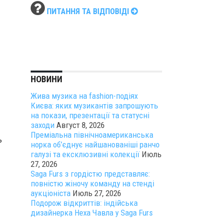
ПИТАННЯ ТА ВІДПОВІДІ
НОВИНИ
Жива музика на fashion-подіях
Києва: яких музикантів запрошують
на покази, презентації та статусні
заходи
Август 8, 2026
Преміальна північноамериканська
ь
норка об’єднує найшанованіші ранчо
галузі та ексклюзивні колекції
Июль
27, 2026
Saga Furs з гордістю представляє:
повністю жіночу команду на стенді
аукціоніста
Июль 27, 2026
Подорож відкриттів: індійська
дизайнерка Неха Чавла у Saga Furs