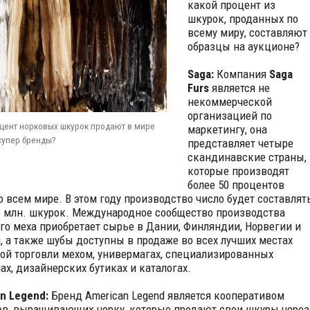
какой процент из
шкурок, проданных по
всему миру, составляют
образцы на аукционе?
Saga:
Компания
Saga
Furs
является не
некоммерческой
организацией по
цент норковых шкурок продают в мире
маркетингу, она
супер бренды?
представляет четыре
скандинавские страны,
которые производят
более 50 процентов
о всем мире. В этом году производство число будет составлят
6 млн. шкурок. Международное сообщество производства
го меха приобретает сырье в Дании, Финляндии, Норвегии и
 а также шубы доступны в продаже во всех лучших местах
ой торговли мехом, универмагах, специализированных
ах, дизайнерских бутиках и каталогах.
n Legend:
Бренд American Legend является кооперативом
в, выращивающих норку, которые продают свои шкуры через