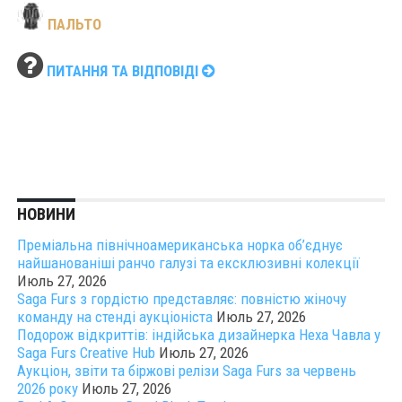
ПАЛЬТО
ПИТАННЯ ТА ВІДПОВІДІ
НОВИНИ
Преміальна північноамериканська норка об’єднує
найшанованіші ранчо галузі та ексклюзивні колекції
Июль 27, 2026
Saga Furs з гордістю представляє: повністю жіночу
команду на стенді аукціоніста
Июль 27, 2026
Подорож відкриттів: індійська дизайнерка Неха Чавла у
Saga Furs Creative Hub
Июль 27, 2026
Аукціон, звіти та біржові релізи Saga Furs за червень
2026 року
Июль 27, 2026