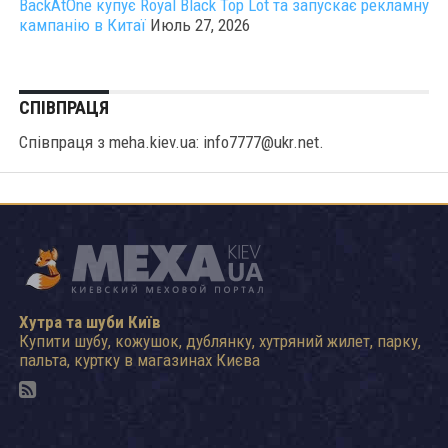
BackAtOne купує Royal Black Top Lot та запускає рекламну
кампанію в Китаї
Июль 27, 2026
СПІВПРАЦЯ
Співпраця з meha.kiev.ua: info7777@ukr.net.
Хутра та шуби Київ
Купити шубу, кожушок, дублянку, хутряний жилет, парку,
пальта, куртку в магазинах Києва