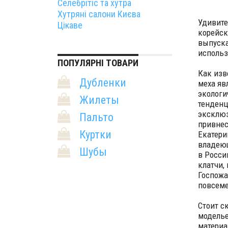
Селебрітіс та хутра
Хутряні салони Києва
Удивите
Цікаве
корейск
выпуска
использ
ПОПУЛЯРНІ ТОВАРИ
Как изв
Дубленки
меха яв
экологи
Жилеты
тенденц
эксклюз
Пальто
привнес
Куртки
Екатери
владею
Шубы
в Росси
клатчи,
Госпожа
повсеме
Стоит с
моделье
материа