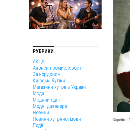
РУБРИКИ
АКЦІЇ!
Анонси промисловості
За кордоном
Київські бутіки
Магазини хутра в Україні
Мода
Модний одяг
Модні дизанери
Новини
Новини хутряної моди
Корейский
Події