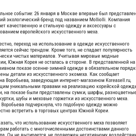
льное событие: 26 января в Москве впервые был представле
ий экологический бренд под названием Molliolli. Компания
ет качественную и стильную одежду и аксессуары с
ованием европейского искусственного меха.
естно, переход на использование в одежде искусственного
ляется сейчас трендом. Кроме того, не спадает популярность
чески чистых материалов. Учитывая мировые модные
ии, Южная Корея не осталась в стороне. В представленной на
ивном показе осенне-зимней одежде в обязательном порядк
ены детали из искусственного экомеха. Как сообщает
на Воробьева, заведующая интернет-магазином Koreasell.ru,
щим уникальными правами на реализацию корейской одежд
и, на показе были представлены сумки, шарфы, разноцветны
 куртки, шубы и меховые горжетки из искусственного меха.
 Воробьева подчеркнула, что подобную одежду можно
стно встретить в торговых центрах Южной Кореи.
казать, что использование искусственного меха позволяет
рам работать с многочисленными достоинствами данного
ла. Он не вытирается, не подвержен негативному воздействи