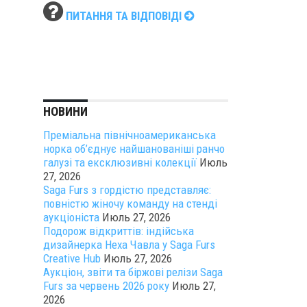
ПИТАННЯ ТА ВІДПОВІДІ
НОВИНИ
Преміальна північноамериканська
норка об’єднує найшанованіші ранчо
галузі та ексклюзивні колекції
Июль
27, 2026
Saga Furs з гордістю представляє:
повністю жіночу команду на стенді
аукціоніста
Июль 27, 2026
Подорож відкриттів: індійська
дизайнерка Неха Чавла у Saga Furs
Creative Hub
Июль 27, 2026
Аукціон, звіти та біржові релізи Saga
Furs за червень 2026 року
Июль 27,
2026