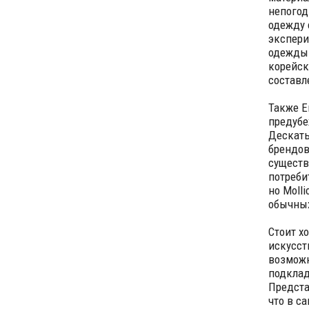
непогод
одежду 
экспери
одежды.
корейск
составл
Также Е
предубе
Дескать
брендов
существ
потреби
но Moll
обычных
Стоит х
искусст
возможн
подклад
Предста
что в с