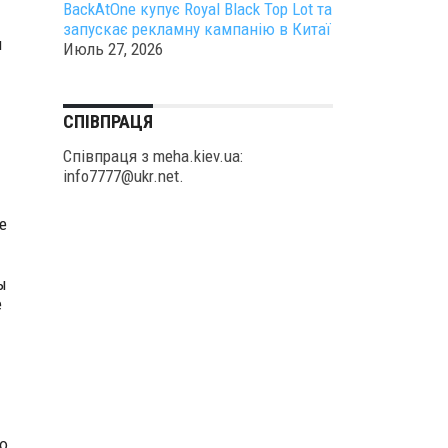
BackAtOne купує Royal Black Top Lot та
запускає рекламну кампанію в Китаї
н
Июль 27, 2026
СПІВПРАЦЯ
Співпраця з meha.kiev.ua:
info7777@ukr.net.
е
ы
е
ю