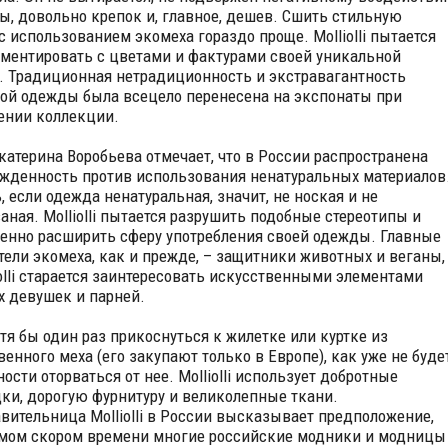
ы, довольно крепок и, главное, дешев. Сшить стильную
с использованием экомеха гораздо проще. Molliolli пытается
ментировать с цветами и фактурами своей уникальной
 Традиционная нетрадиционность и экстравагантность
ой одежды была всецело перенесена на экспонаты при
ении коллекции.
катерина Воробьева отмечает, что в России распространена
жденность против использования ненатуральных материалов
, если одежда ненатуральная, значит, не ноская и не
аная. Molliolli пытается разрушить подобные стереотипы и
енно расширить сферу употребления своей одежды. Главные
тели экомеха, как и прежде, – защитники животных и веганы,
iolli старается заинтересовать искусственными элементами
 девушек и парней.
отя бы один раз прикоснуться к жилетке или куртке из
венного меха (его закупают только в Европе), как уже не буде
ости оторваться от нее. Molliolli использует добротные
ки, дорогую фурнитуру и великолепные ткани.
вительница Molliolli в России высказывает предположение,
амом скором времени многие российские модники и модницы