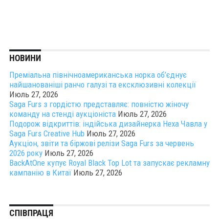
НОВИНИ
Преміальна північноамериканська норка об’єднує
найшанованіші ранчо галузі та ексклюзивні колекції
Июль 27, 2026
Saga Furs з гордістю представляє: повністю жіночу
команду на стенді аукціоніста
Июль 27, 2026
Подорож відкриттів: індійська дизайнерка Неха Чавла у
Saga Furs Creative Hub
Июль 27, 2026
Аукціон, звіти та біржові релізи Saga Furs за червень
2026 року
Июль 27, 2026
BackAtOne купує Royal Black Top Lot та запускає рекламну
кампанію в Китаї
Июль 27, 2026
СПІВПРАЦЯ