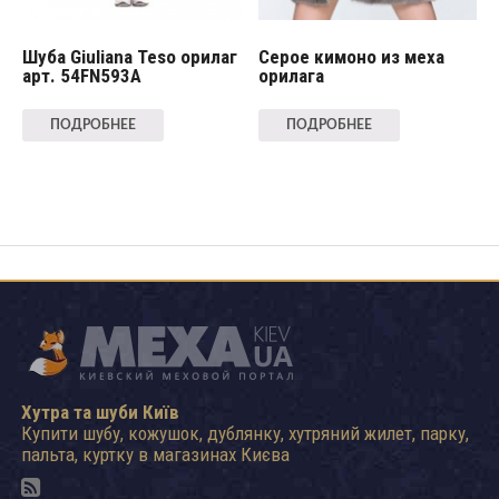
Шуба Giuliana Teso орилаг
Серое кимоно из меха
арт. 54FN593A
орилага
ПОДРОБНЕЕ
ПОДРОБНЕЕ
Хутра та шуби Київ
Купити шубу, кожушок, дублянку, хутряний жилет, парку,
пальта, куртку в магазинах Києва