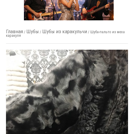
Главная
Шубы
Шубы из каракульчи
/
/
/ Шуба-пальто из меха
каракуля