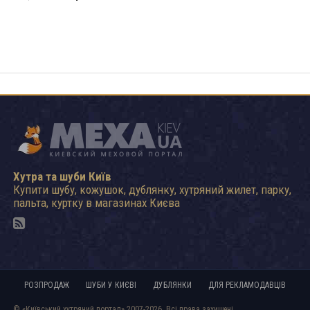
Хутра та шуби Київ
Купити шубу, кожушок, дублянку, хутряний жилет, парку,
пальта, куртку в магазинах Києва
РОЗПРОДАЖ
ШУБИ У КИЄВІ
ДУБЛЯНКИ
ДЛЯ РЕКЛАМОДАВЦІВ
© «Київський хутряний портал» 2007-2026. Всі права захищені.