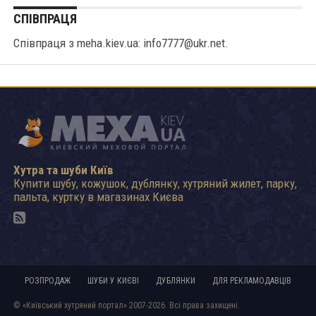
СПІВПРАЦЯ
Співпраця з meha.kiev.ua: info7777@ukr.net.
Хутра та шуби Київ
Купити шубу, кожушок, дублянку, хутряний жилет, парку,
пальта, куртку в магазинах Києва
РОЗПРОДАЖ
ШУБИ У КИЄВІ
ДУБЛЯНКИ
ДЛЯ РЕКЛАМОДАВЦІВ
© «Київський хутряний портал» 2007-2026. Всі права захищені.