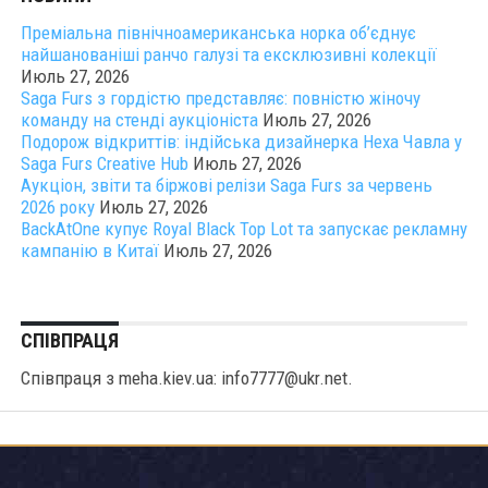
Преміальна північноамериканська норка об’єднує
найшанованіші ранчо галузі та ексклюзивні колекції
Июль 27, 2026
Saga Furs з гордістю представляє: повністю жіночу
команду на стенді аукціоніста
Июль 27, 2026
Подорож відкриттів: індійська дизайнерка Неха Чавла у
Saga Furs Creative Hub
Июль 27, 2026
Аукціон, звіти та біржові релізи Saga Furs за червень
2026 року
Июль 27, 2026
BackAtOne купує Royal Black Top Lot та запускає рекламну
кампанію в Китаї
Июль 27, 2026
СПІВПРАЦЯ
Співпраця з meha.kiev.ua: info7777@ukr.net.