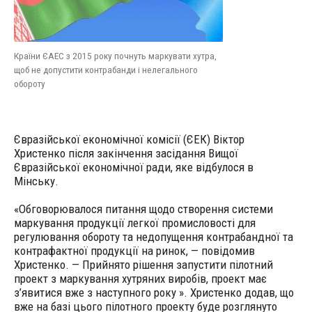
Країни ЄАЕС з 2015 року почнуть маркувати хутра,
щоб не допустити контрабанди і нелегального
обороту
Євразійської економічної комісії (ЄЕК) Віктор
Христенко після закінчення засідання Вищої
Євразійської економічної ради, яке відбулося в
Мінську.
«Обговорювалося питання щодо створення системи
маркування продукції легкої промисловості для
регулювання обороту та недопущення контрабандної та
контрафактної продукції на ринок, — повідомив
Христенко. — Прийнято рішення запустити пілотний
проект з маркування хутряних виробів, проект має
з’явитися вже з наступного року ». Христенко додав, що
вже на базі цього пілотного проекту буде розглянуто