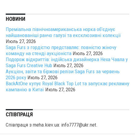
НОВИНИ
Преміальна північноамериканська норка об’єднує
найшанованіші ранчо галузі та ексклюзивні колекції
Июль 27, 2026
Saga Furs з гордістю представляє: повністю жіночу
команду на стенді аукціоніста
Июль 27, 2026
Подорож відкриттів: індійська дизайнерка Неха Чавла у
Saga Furs Creative Hub
Июль 27, 2026
Аукціон, звіти та біржові релізи Saga Furs за червень
2026 року
Июль 27, 2026
BackAtOne купує Royal Black Top Lot та запускає рекламну
кампанію в Китаї
Июль 27, 2026
СПІВПРАЦЯ
Співпраця з meha.kiev.ua: info7777@ukr.net.