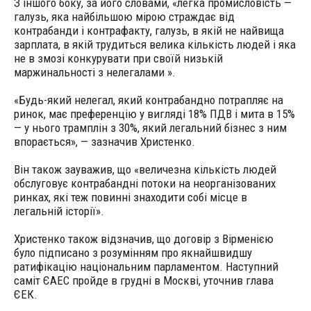
З іншого боку, за його словами, «легка промисловість —
галузь, яка найбільшою мірою страждає від
контрабанди і контрафакту, галузь, в якій не найвища
зарплата, в якій трудиться велика кількість людей і яка
не в змозі конкурувати при своїй низькій
маржинальності з нелегалами ».
«Будь-який нелегал, який контрабандно потрапляє на
ринок, має преференцію у вигляді 18% ПДВ і мита в 15%
— у нього трамплін з 30%, який легальний бізнес з ним
впорається», — зазначив Христенко.
Він також зауважив, що «величезна кількість людей
обслуговує контрабандні потоки на неорганізованих
ринках, які теж повинні знаходити собі місце в
легальній історії».
Христенко також відзначив, що договір з Вірменією
було підписано з розумінням про якнайшвидшу
ратифікацію національним парламентом. Наступний
саміт ЄАЕС пройде в грудні в Москві, уточнив глава
ЄЕК.