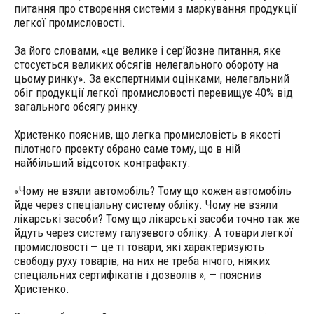
питання про створення системи з маркування продукції
легкої промисловості.
За його словами, «це велике і сер’йозне питання, яке
стосується великих обсягів нелегального обороту на
цьому ринку». За експертними оцінками, нелегальний
обіг продукції легкої промисловості перевищує 40% від
загального обсягу ринку.
Христенко пояснив, що легка промисловість в якості
пілотного проекту обрано саме тому, що в ній
найбільший відсоток контрафакту.
«Чому не взяли автомобіль? Тому що кожен автомобіль
йде через спеціальну систему обліку. Чому не взяли
лікарські засоби? Тому що лікарські засоби точно так же
йдуть через систему галузевого обліку. А товари легкої
промисловості — це ті товари, які характеризують
свободу руху товарів, на них не треба нічого, ніяких
спеціальних сертифікатів і дозволів », — пояснив
Христенко.