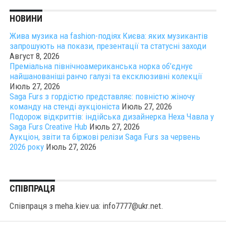
НОВИНИ
Жива музика на fashion-подіях Києва: яких музикантів
запрошують на покази, презентації та статусні заходи
Август 8, 2026
Преміальна північноамериканська норка об’єднує
найшанованіші ранчо галузі та ексклюзивні колекції
Июль 27, 2026
Saga Furs з гордістю представляє: повністю жіночу
команду на стенді аукціоніста
Июль 27, 2026
Подорож відкриттів: індійська дизайнерка Неха Чавла у
Saga Furs Creative Hub
Июль 27, 2026
Аукціон, звіти та біржові релізи Saga Furs за червень
2026 року
Июль 27, 2026
СПІВПРАЦЯ
Співпраця з meha.kiev.ua: info7777@ukr.net.