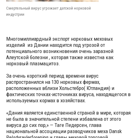
Смертельный вирус угрожает датской норковой
индустрии
Многомиллиардный экспорт норковых меховых
изделий из Дании находится под угрозой от
потенциального возникновения очень заразной
Алеутской болезни , которая также известна как
норковый плазмацитоз.
За очень короткий период времени вирус
распространился на 130 норковых фермах,
расположенных вблизи Хольстебро( Ютландия) и
фактических точках-источниках вируса, находящегося в
используемых кормах в хозяйствах.
«Дания является единственной страной в мире, которая
не была в значительной степени избавлена от этого
вируса до сих пор,» — Таге Педерсен, глава
национальной ассоциации разводчиков меха Dansk
Pelsdyravlerforening и главы меховой торговой