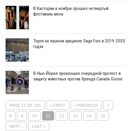
В Кастории в ноябре прошел четвертый
фестиваль меха
Торги на пушном аукционе Saga Furs в 2019-2020
годах
В Нью-Йорке произошел очередной протест в
защиту животных против бренда Canada Goose
PAGE 11 OF 191
« FIRST
‹ PREVIOUS
7
8
9
10
11
12
13
14
15
NEXT ›
LAST »