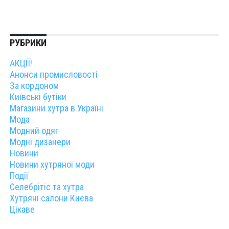
РУБРИКИ
АКЦІЇ!
Анонси промисловості
За кордоном
Київські бутіки
Магазини хутра в Україні
Мода
Модний одяг
Модні дизанери
Новини
Новини хутряної моди
Події
Селебрітіс та хутра
Хутряні салони Києва
Цікаве