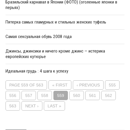
Бразильский карнавал в Японии (ФОТО) (оголенные японки в
перьях)
Пятерка самых гламурных и стильных женских туфель
Самая сексуальная обувь 2008 года
Джинсы, джинсики и ничего кроме джинс — истерика
европейских кутюрье
Идеальная грудь : 4 шага к успеху
PAGE 559 OF 563
« FIRST
‹ PREVIOUS
555
556
557
558
559
560
561
562
563
NEXT ›
LAST »