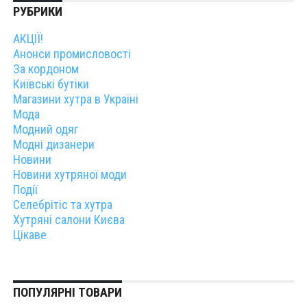
РУБРИКИ
АКЦІЇ!
Анонси промисловості
За кордоном
Київські бутіки
Магазини хутра в Україні
Мода
Модний одяг
Модні дизанери
Новини
Новини хутряної моди
Події
Селебрітіс та хутра
Хутряні салони Києва
Цікаве
ПОПУЛЯРНІ ТОВАРИ