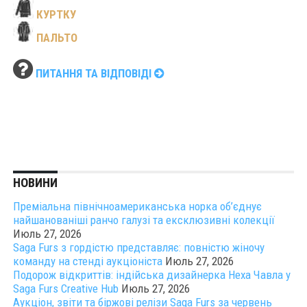
КУРТКУ
ПАЛЬТО
ПИТАННЯ ТА ВІДПОВІДІ
НОВИНИ
Преміальна північноамериканська норка об’єднує
найшанованіші ранчо галузі та ексклюзивні колекції
Июль 27, 2026
Saga Furs з гордістю представляє: повністю жіночу
команду на стенді аукціоніста
Июль 27, 2026
Подорож відкриттів: індійська дизайнерка Неха Чавла у
Saga Furs Creative Hub
Июль 27, 2026
Аукціон, звіти та біржові релізи Saga Furs за червень