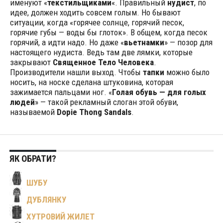
именуют «
текстильщиками
«.
Правильный
нудист
, по
идее, должен ходить совсем голым. Но бывают
ситуации, когда «горячее солнце, горячий песок,
горячие губы — воды бы глоток». В общем, когда песок
горячий, а идти надо. Но даже «
вьетнамки
» — позор для
настоящего нудиста. Ведь там две лямки, которые
закрывают
Священное Тело Человека
.
Производители нашли выход. Чтобы
тапки
можно было
носить, на носке сделана штуковина, которая
зажимается пальцами ног. «
Голая обувь — для голых
людей
» — такой рекламный слоган этой обуви,
называемой
Dopie Thong Sandals
.
ЯК ОБРАТИ?
ШУБУ
ДУБЛЯНКУ
ХУТРОВИЙ ЖИЛЕТ