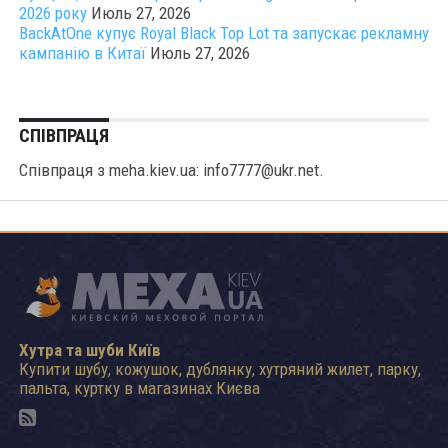
2026 року
Июль 27, 2026
BackAtOne купує Royal Black Top Lot та запускає рекламну
кампанію в Китаї
Июль 27, 2026
СПІВПРАЦЯ
Співпраця з meha.kiev.ua: info7777@ukr.net.
Хутра та шуби Київ
Купити шубу, кожушок, дублянку, хутряний жилет, парку,
пальта, куртку в магазинах Києва