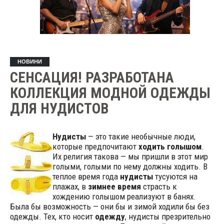
НОВИНИ
СЕНСАЦИЯ! РАЗРАБОТАНА
КОЛЛЕКЦИЯ МОДНОЙ ОДЕЖДЫ
ДЛЯ НУДИСТОВ
Нудисты
— это такие необычные люди,
которые предпочитают
ходить голышом
.
Их религия такова — мы пришли в этот мир
голыми, голыми по нему должны ходить. В
теплое время года
нудисты
тусуются на
плажах, в
зимнее время
страсть к
хождению голышом реализуют в банях.
Была бы возможность — они бы и зимой ходили бы без
одежды. Тех, кто ноcит
одежду
, нудисты презрительно