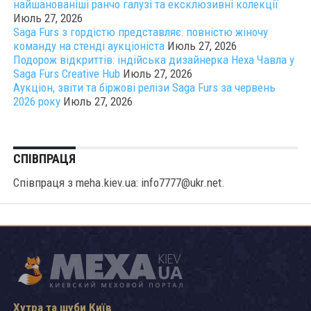
найшанованіші ранчо галузі та ексклюзивні колекції
Июль 27, 2026
Saga Furs з гордістю представляє: повністю жіночу
команду на стенді аукціоніста
Июль 27, 2026
Подорож відкриттів: індійська дизайнерка Неха Чавла у
Saga Furs Creative Hub
Июль 27, 2026
Аукціон, звіти та біржові релізи Saga Furs за червень
2026 року
Июль 27, 2026
СПІВПРАЦЯ
Співпраця з meha.kiev.ua: info7777@ukr.net.
Хутра та шуби Київ