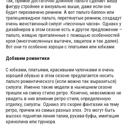
Так, прямое достаточно длинное пальто сделает вашу
фигуру стройнее и визуально выше, даже если оно
будет перехвачено ремнем. А вот пальто-баллон или
трапециевидное пальто, перетянутые ремнем, создадут
очень женственный силуэт «песочных часов». Однако у
дизайнеров в этом сезоне есть и другое предложение —
пальто, изящно приталенные с помощью особенностей
кроя (многочисленных вытачек, защипов и так далее).
Вот они-то особенно хороши с платьями или юбками.
Добавим романтики
С юбками, платьями, красивыми чулочками и очень
хорошей обувью в этом сезоне предлагается носить
пальто романтического (если можно так выразиться)
силуэта. Именно такие модели в нынешнем сезоне
пришли на смену стилю ретро. Конечно, невозможно не
увидеть в них влияние ретро-стиля, определенную
отделку, силуэты. Однако это скорее фантазии на тему
ретро, причем из самых разных эпох. Это могут быть
высоко поднятая линия талии, рукава-буфы, имитация
кринолина или турнюра.