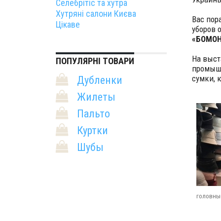
Селебрітіс та хутра
Хутряні салони Києва
Вас пор
Цікаве
уборов 
«БОМОН
На выст
ПОПУЛЯРНІ ТОВАРИ
промышл
сумки, 
Дубленки
Жилеты
Пальто
Куртки
Шубы
головны