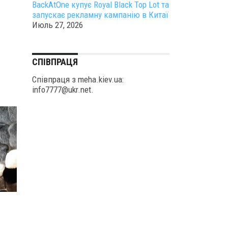
BackAtOne купує Royal Black Top Lot та
запускає рекламну кампанію в Китаї
Июль 27, 2026
СПІВПРАЦЯ
Співпраця з meha.kiev.ua:
info7777@ukr.net.