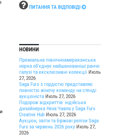
е
ПИТАННЯ ТА ВІДПОВІДІ
НОВИНИ
Преміальна північноамериканська
норка об’єднує найшанованіші ранчо
галузі та ексклюзивні колекції
Июль
27, 2026
Saga Furs з гордістю представляє:
повністю жіночу команду на стенді
аукціоніста
Июль 27, 2026
Подорож відкриттів: індійська
дизайнерка Неха Чавла у Saga Furs
и
Creative Hub
Июль 27, 2026
Аукціон, звіти та біржові релізи Saga
Furs за червень 2026 року
Июль 27,
2026