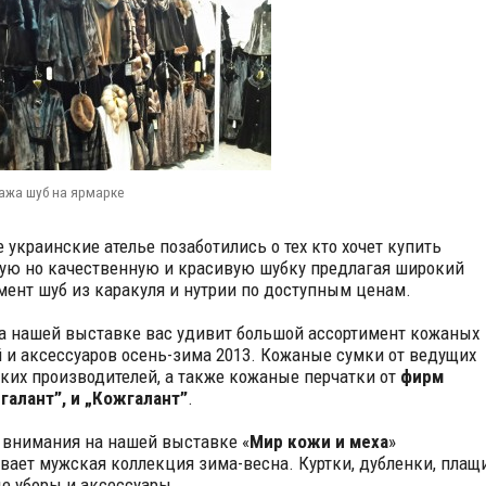
ажа шуб на ярмарке
 украинские ателье позаботились о тех кто хочет купить
ую но качественную и красивую шубку предлагая широкий
мент шуб из каракуля и нутрии по доступным ценам.
а нашей выставке вас удивит большой ассортимент кожаных
 и аксессуаров осень-зима 2013. Кожаные сумки от ведущих
ких производителей, а также кожаные перчатки от
фирм
алант”, и „Кожгалант”
.
 внимания на нашей выставке «
Мир кожи и меха
»
вает мужская коллекция зима-весна. Куртки, дубленки, плащи
е уборы и аксессуары.