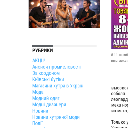
РУБРИКИ
8-11 октя
АКЦІЇ!
выставка
Анонси промисловості
За кордоном
Київські бутіки
Магазини хутра в Україні
высокок
Мода
соболя.
Модний одяг
леопард
Модні дизанери
меха но
Новини
из меха
Новини хутряної моди
Только 
Події
Украины