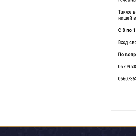
Также в
нашей в
С 8 по 
Вход св
По вопр
0679950
0660736