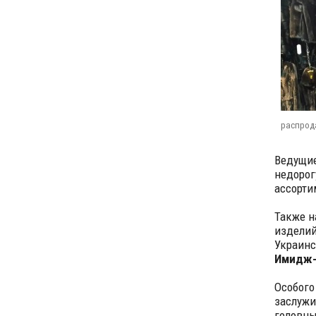
распрод
Ведущие
недорог
ассорти
Также н
изделий
Украинс
Имидж-г
Особого
заслужи
головны