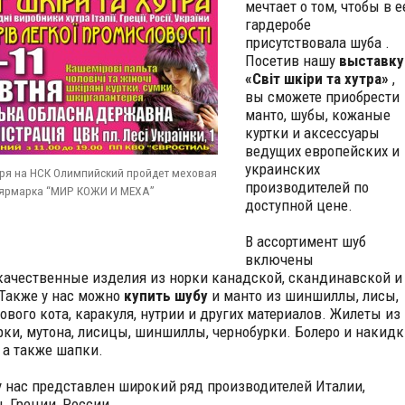
мечтает о том, чтобы в е
гардеробе
присутствовала шуба .
Посетив нашу
выставку
«Світ шкіри та хутра»
,
вы сможете приобрести
манто, шубы, кожаные
куртки и аксессуары
ведущих европейских и
украинских
бря на НСК Олимпийский пройдет меховая
производителей по
-ярмарка “МИР КОЖИ И МЕХА”
доступной цене.
В ассортимент шуб
включены
ачественные изделия из норки канадской, скандинавской и
 Также у нас можно
купить шубу
и манто из шиншиллы, лисы,
ового кота, каракуля, нутрии и других материалов. Жилеты из
рки, мутона, лисицы, шиншиллы, чернобурки. Болеро и накидк
, а также шапки.
у нас представлен широкий ряд производителей Италии,
, Греции, России.