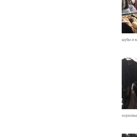
шубы и 
норковы