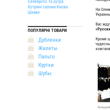
Селебрітіс та хутра
Хутряні салони Києва
На Олим
Цікаве
Украины
Вас жду
«Русски
ПОПУЛЯРНІ ТОВАРИ
Кроме ш
Дубленки
чудесны
Жилеты
кожгала
Пальто
Куртки
Шубы
большой