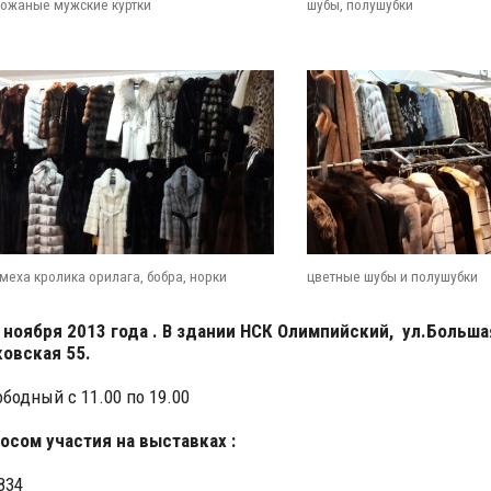
кожаные мужские куртки
шубы, полушубки
меха кролика орилага, бобра, норки
цветные шубы и полушубки
6 ноября 2013 года . В здании НСК Олимпийский, ул.Больша
овская 55.
ободный с 11.00 по 19.00
осом участия на выставках :
834