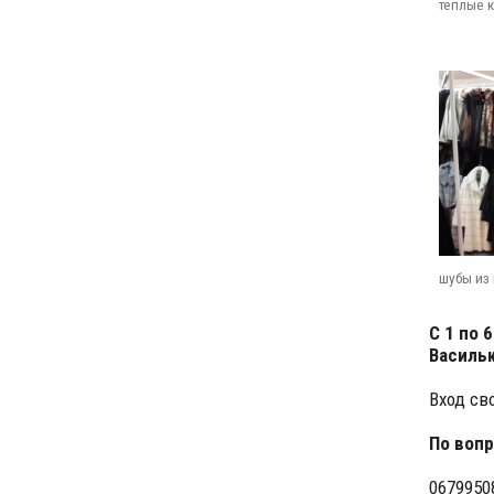
теплые 
шубы из 
С 1 по 
Васильк
Вход св
По вопр
0679950