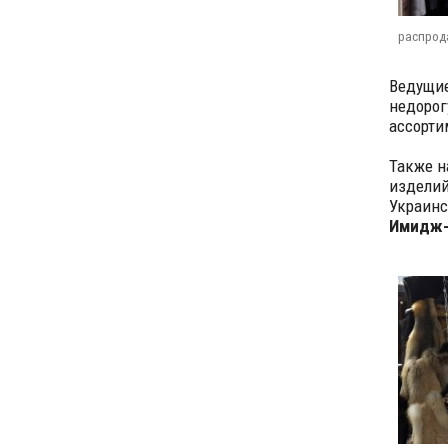
распрод
Ведущие
недорог
ассорти
Также н
изделий
Украинс
Имидж-г