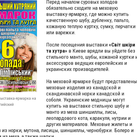
Перед началом суровых холодов
обязательно сходите на меховую
выставку-ярмарку, где можно купить
качественную шубу, дубленку, пальто,
кожаную теплую куртку, сумку, перчатки
или варежки.
После посещения выставки
«Світ шкіри
та хутра»
в Киеве врядли вы уйдете без
стильного манто, шубы, кожаной куртки 
аксессуаров ведущих европейских и
украинских производителей.
На меховой ярмарке будут представлены
меховые изделия из канадской и
скандинавской норки канадской и
ыставка-ярмарка на
соболя. Украинские модницы могут
пийский
купить на выставке стильную
шубу и
манто из меха шиншиллы, лисы,
леопардового кота, каракуля, нутрии и
других материалов. Меховые жилеты и
 из норки, мутона, лисицы, шиншиллы, чернобурки. Болеро и
 из меха, а также шапки.