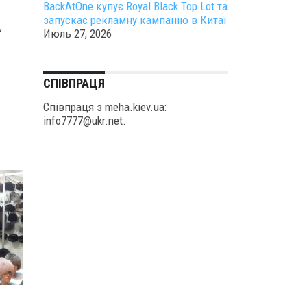
BackAtOne купує Royal Black Top Lot та
запускає рекламну кампанію в Китаї
,
Июль 27, 2026
СПІВПРАЦЯ
Співпраця з meha.kiev.ua:
info7777@ukr.net.