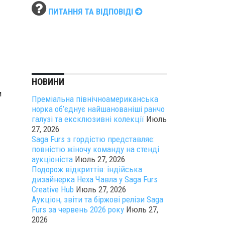
ПИТАННЯ ТА ВІДПОВІДІ
НОВИНИ
и
Преміальна північноамериканська
норка об’єднує найшанованіші ранчо
галузі та ексклюзивні колекції
Июль
27, 2026
Saga Furs з гордістю представляє:
повністю жіночу команду на стенді
аукціоніста
Июль 27, 2026
Подорож відкриттів: індійська
дизайнерка Неха Чавла у Saga Furs
Creative Hub
Июль 27, 2026
Аукціон, звіти та біржові релізи Saga
Furs за червень 2026 року
Июль 27,
2026