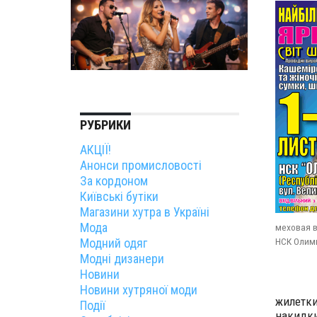
РУБРИКИ
АКЦІЇ!
Анонси промисловості
За кордоном
Київські бутіки
Магазини хутра в Україні
Мода
меховая в
Модний одяг
НСК Олим
Модні дизанери
Новини
Новини хутряної моди
жилетки
Події
накидки