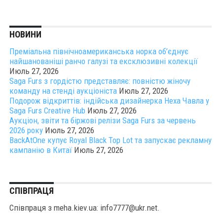
НОВИНИ
Преміальна північноамериканська норка об’єднує
найшанованіші ранчо галузі та ексклюзивні колекції
Июль 27, 2026
Saga Furs з гордістю представляє: повністю жіночу
команду на стенді аукціоніста
Июль 27, 2026
Подорож відкриттів: індійська дизайнерка Неха Чавла у
Saga Furs Creative Hub
Июль 27, 2026
Аукціон, звіти та біржові релізи Saga Furs за червень
2026 року
Июль 27, 2026
BackAtOne купує Royal Black Top Lot та запускає рекламну
кампанію в Китаї
Июль 27, 2026
СПІВПРАЦЯ
Співпраця з meha.kiev.ua: info7777@ukr.net.