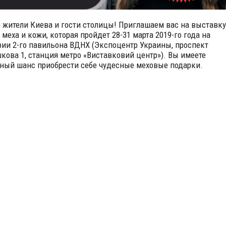
 жители Киева и гости столицы! Приглашаем вас на выставку
 меха и кожи, которая пройдет 28-31 марта 2019-го года на
рии 2-го павильона ВДНХ (Экспоцентр Украины, проспект
шкова 1, станция метро «Виставковий центр»). Вы имеете
ный шанс приобрести себе чудесные меховые подарки.