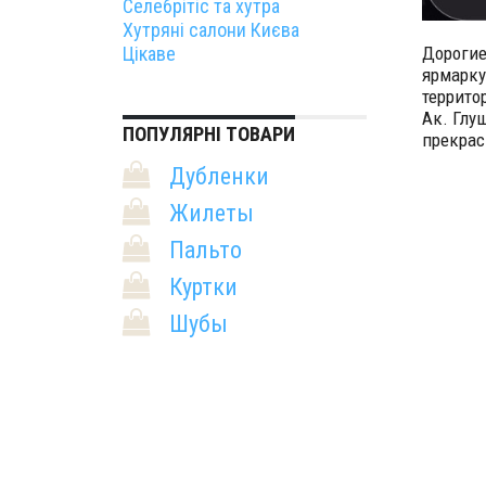
Селебрітіс та хутра
Хутряні салони Києва
Дорогие
Цікаве
ярмарку
террито
Ак. Глу
ПОПУЛЯРНІ ТОВАРИ
прекрас
Дубленки
Жилеты
Пальто
Куртки
Шубы