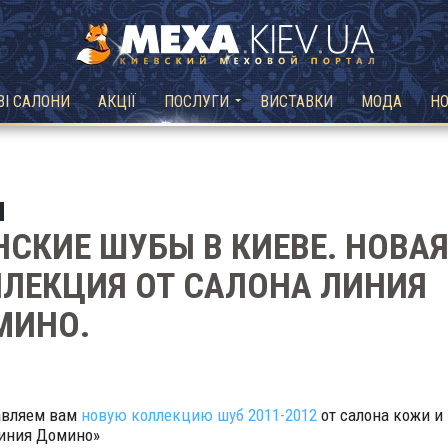
ВІ САЛОНИ
АКЦІЇ
ПОСЛУГИ
ВИСТАВКИ
МОДА
Н
СКИЕ ШУБЫ В КИЕВЕ. НОВА
ЛЕКЦИЯ ОТ САЛОНА ЛИНИЯ
МИНО.
авляем вам
новую коллекцию шуб 2011-2012
от салона кожи и
иния Домино»