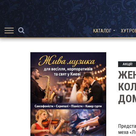
КАТАЛОГ
ХУТРО
АКЦІЇ!
ЖЕН
КОЛ
ДО
Предст
меха «Л