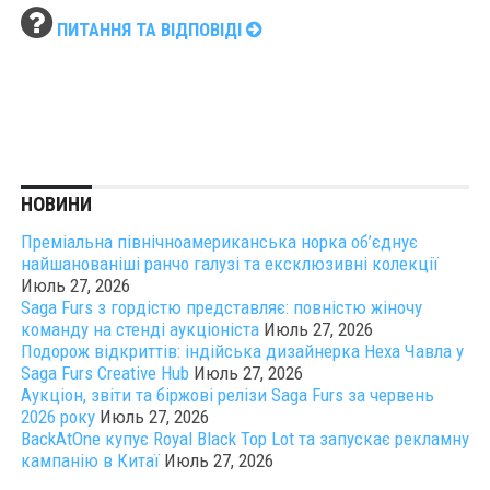
ПИТАННЯ ТА ВІДПОВІДІ
НОВИНИ
Преміальна північноамериканська норка об’єднує
найшанованіші ранчо галузі та ексклюзивні колекції
Июль 27, 2026
Saga Furs з гордістю представляє: повністю жіночу
команду на стенді аукціоніста
Июль 27, 2026
Подорож відкриттів: індійська дизайнерка Неха Чавла у
Saga Furs Creative Hub
Июль 27, 2026
Аукціон, звіти та біржові релізи Saga Furs за червень
2026 року
Июль 27, 2026
BackAtOne купує Royal Black Top Lot та запускає рекламну
кампанію в Китаї
Июль 27, 2026