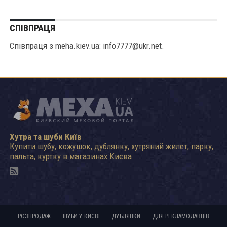
СПІВПРАЦЯ
Співпраця з meha.kiev.ua: info7777@ukr.net.
Хутра та шуби Київ
Купити шубу, кожушок, дублянку, хутряний жилет, парку,
пальта, куртку в магазинах Києва
РОЗПРОДАЖ
ШУБИ У КИЄВІ
ДУБЛЯНКИ
ДЛЯ РЕКЛАМОДАВЦІВ