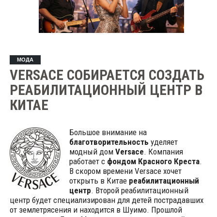
МОДА
VERSACE СОБИРАЕТСЯ СОЗДАТЬ
РЕАБИЛИТАЦИОННЫЙ ЦЕНТР В
КИТАЕ
Большое внимание на
благотворительность
уделяет
модный дом
Versace
. Компания
работает с
фондом Красного Креста
.
В скором времени Versace хочет
открыть в Китае
реабилитационный
центр
. Второй реабилитационный
центр будет специализирован для детей пострадавших
от землетрясения и находится в Шуимо. Прошлой