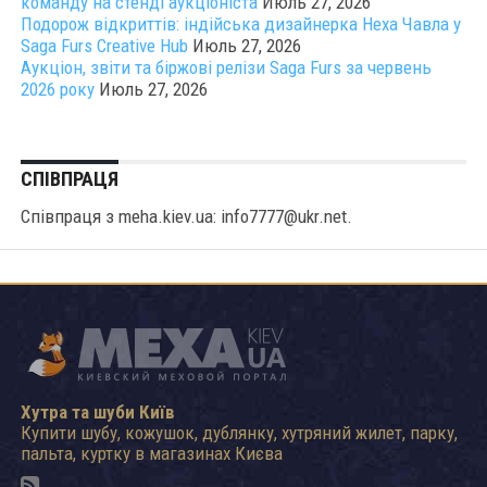
команду на стенді аукціоніста
Июль 27, 2026
Подорож відкриттів: індійська дизайнерка Неха Чавла у
Saga Furs Creative Hub
Июль 27, 2026
Аукціон, звіти та біржові релізи Saga Furs за червень
2026 року
Июль 27, 2026
СПІВПРАЦЯ
Співпраця з meha.kiev.ua: info7777@ukr.net.
Хутра та шуби Київ
Купити шубу, кожушок, дублянку, хутряний жилет, парку,
пальта, куртку в магазинах Києва