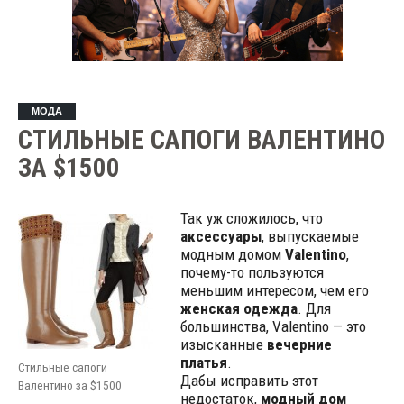
МОДА
СТИЛЬНЫЕ САПОГИ ВАЛЕНТИНО
ЗА $1500
Так уж сложилось, что
аксессуары
, выпускаемые
модным домом
Valentino
,
почему-то пользуются
меньшим интересом, чем его
женская одежда
. Для
большинства, Valentino — это
изысканные
вечерние
платья
.
Стильные сапоги
Дабы исправить этот
Валентино за $1500
недостаток,
модный дом