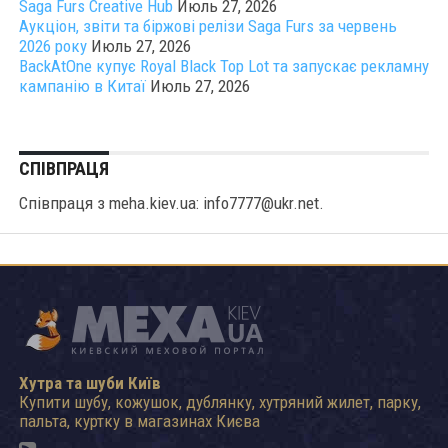
Saga Furs Creative Hub
Июль 27, 2026
Аукціон, звіти та біржові релізи Saga Furs за червень
2026 року
Июль 27, 2026
BackAtOne купує Royal Black Top Lot та запускає рекламну
кампанію в Китаї
Июль 27, 2026
СПІВПРАЦЯ
Співпраця з meha.kiev.ua: info7777@ukr.net.
Хутра та шуби Київ
Купити шубу, кожушок, дублянку, хутряний жилет, парку,
пальта, куртку в магазинах Києва