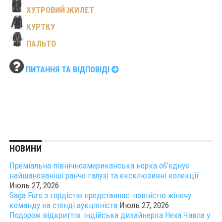
ХУТРОВИЙ ЖИЛЕТ
КУРТКУ
ПАЛЬТО
ПИТАННЯ ТА ВІДПОВІДІ
НОВИНИ
Преміальна північноамериканська норка об’єднує
найшанованіші ранчо галузі та ексклюзивні колекції
Июль 27, 2026
Saga Furs з гордістю представляє: повністю жіночу
команду на стенді аукціоніста
Июль 27, 2026
Подорож відкриттів: індійська дизайнерка Неха Чавла у