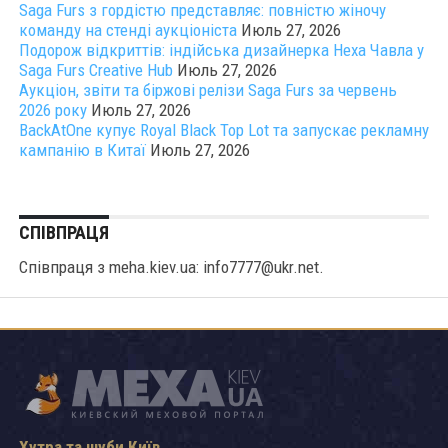
Saga Furs з гордістю представляє: повністю жіночу
команду на стенді аукціоніста
Июль 27, 2026
Подорож відкриттів: індійська дизайнерка Неха Чавла у
Saga Furs Creative Hub
Июль 27, 2026
Аукціон, звіти та біржові релізи Saga Furs за червень
2026 року
Июль 27, 2026
BackAtOne купує Royal Black Top Lot та запускає рекламну
кампанію в Китаї
Июль 27, 2026
СПІВПРАЦЯ
Співпраця з meha.kiev.ua: info7777@ukr.net.
Хутра та шуби Київ