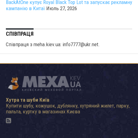
BackAtOne купує Royal Black Top Lot та запускає рекламну
кампанію в Китаї
Июль 27, 2026
СПІВПРАЦЯ
Співпраця з meha.kiev.ua: info7777@ukr.net.
Хутра та шуби Київ
Купити шубу, кожушок, дублянку, хутряний жилет, парку,
пальта, куртку в магазинах Києва