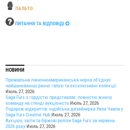
ПАЛЬТО
ПИТАННЯ ТА ВІДПОВІДІ
НОВИНИ
Преміальна північноамериканська норка об’єднує
найшанованіші ранчо галузі та ексклюзивні колекції
Июль 27, 2026
Saga Furs з гордістю представляє: повністю жіночу
команду на стенді аукціоніста
Июль 27, 2026
Подорож відкриттів: індійська дизайнерка Неха Чавла у
Saga Furs Creative Hub
Июль 27, 2026
Аукціон, звіти та біржові релізи Saga Furs за червень
2026 року
Июль 27, 2026