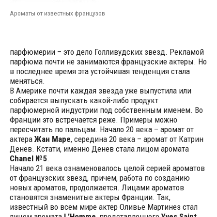
Ароматы от известных французов
парфюмерии – это дело Голливудских звезд. Рекламой
парфюма почти не занимаются французские актеры. Но
в последнее время эта устойчивая тенденция стала
меняться.
В Америке почти каждая звезда уже выпустила или
собирается выпускать какой-либо продукт
парфюмерной индустрии под собственным именем. Во
Франции это встречается реже. Примеры можно
пересчитать по пальцам. Начало 20 века – аромат от
актера
Жан Маре
, середина 20 века – аромат от Катрин
Денев. Кстати, именно Денев стала лицом аромата
Chanel №5
.
Начало 21 века ознаменовалось целой серией ароматов
от французских звезд, причем, работа по созданию
новых ароматов, продолжается. Лицами ароматов
становятся знаменитые актеры Франции. Так,
известный во всем мире актер Оливье Мартинез стал
лицом аромата
L’Homme
, представленного
Yves Saint