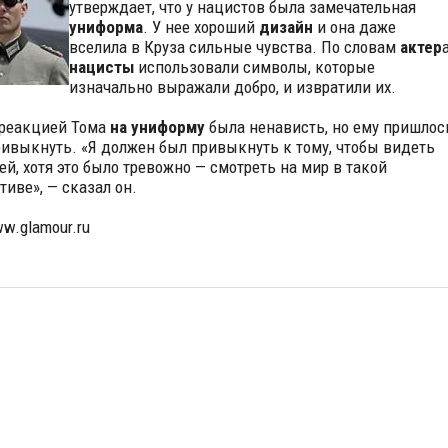
утверждает, что у нацистов была замечательная
униформа
. У нее хороший
дизайн
и она даже
вселила в Круза сильные чувства. По словам
актер
а
нацисты
использовали символы, которые
изначально выражали добро, и извратили их.
реакцией Тома
на униформу
была ненависть, но ему пришлос
ривыкнуть. «Я должен был привыкнуть к тому, чтобы видеть
ней, хотя это было тревожно — смотреть на мир в такой
тиве», — сказал он.
ww.glamour.ru