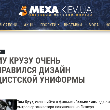
ВІ САЛОНИ
АКЦІЇ
ПОСЛУГИ
ВИСТАВКИ
МОДА
Н
И
У КРУЗУ ОЧЕНЬ
НРАВИЛСЯ ДИЗАЙН
ЦИСТСКОЙ УНИФОРМЫ
Том Круз
, снявшийся в фильме «
Валькирия
», где он
сыграл организатора покушения на Гитлера,