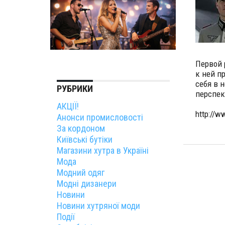
Первой 
к ней п
себя в 
РУБРИКИ
перспек
АКЦІЇ!
http://w
Анонси промисловості
За кордоном
Київські бутіки
Магазини хутра в Україні
Мода
Модний одяг
Модні дизанери
Новини
Новини хутряної моди
Події