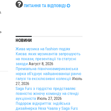
ПИТАННЯ ТА ВІДПОВІДІ
,
ь
НОВИНИ
Жива музика на fashion-подіях
Києва: яких музикантів запрошують
на покази, презентації та статусні
заходи
Август 8, 2026
Преміальна північноамериканська
норка об’єднує найшанованіші ранчо
галузі та ексклюзивні колекції
Июль
27, 2026
Saga Furs з гордістю представляє:
повністю жіночу команду на стенді
аукціоніста
Июль 27, 2026
Подорож відкриттів: індійська
дизайнерка Неха Чавла у Saga Furs