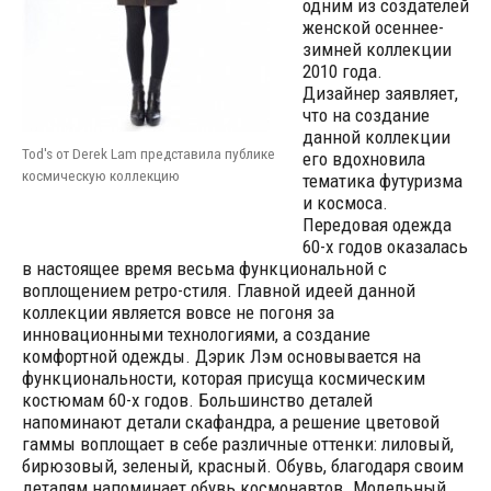
одним из создателей
женской осеннее-
зимней коллекции
2010 года.
Дизайнер заявляет,
что на создание
данной коллекции
Tod's от Derek Lam представила публике
его вдохновила
космическую коллекцию
тематика футуризма
и космоса.
Передовая одежда
60-х годов оказалась
в настоящее время весьма функциональной с
воплощением ретро-стиля. Главной идеей данной
коллекции является вовсе не погоня за
инновационными технологиями, а создание
комфортной одежды. Дэрик Лэм основывается на
функциональности, которая присуща космическим
костюмам 60-х годов.
Большинство деталей
напоминают детали скафандра, а решение цветовой
гаммы воплощает в себе различные оттенки: лиловый,
бирюзовый, зеленый, красный. Обувь, благодаря своим
деталям напоминает обувь космонавтов. Модельный