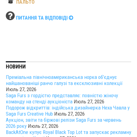
ПАЛЬТО
ПИТАННЯ ТА ВІДПОВІДІ
НОВИНИ
Преміальна північноамериканська норка об’єднує
найшанованіші ранчо галузі та ексклюзивні колекції
Июль 27, 2026
Saga Furs з гордістю представляє: повністю жіночу
команду на стенді аукціоніста
Июль 27, 2026
Подорож відкриттів: індійська дизайнерка Неха Чавла у
Saga Furs Creative Hub
Июль 27, 2026
Аукціон, звіти та біржові релізи Saga Furs за червень
2026 року
Июль 27, 2026
BackAtOne купує Royal Black Top Lot та запускає рекламну