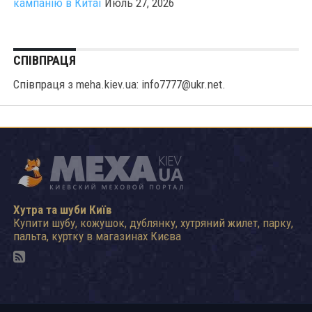
кампанію в Китаї
Июль 27, 2026
СПІВПРАЦЯ
Співпраця з meha.kiev.ua: info7777@ukr.net.
Хутра та шуби Київ
Купити шубу, кожушок, дублянку, хутряний жилет, парку,
пальта, куртку в магазинах Києва