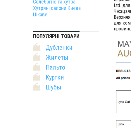
Селебрітіс та хутра
Ltd. для
Хутряні салони Києва
Чжэцзян
Цікаве
Верхняя
для комп
провинц
ПОПУЛЯРНІ ТОВАРИ
Дубленки
Жилеты
Пальто
Куртки
Шубы