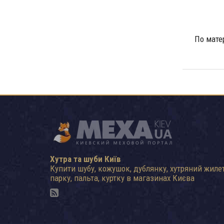
По мате
Хутра та шуби Київ
Купити шубу, кожушок, дублянку, хутряний жилет
парку, пальта, куртку в магазинах Києва