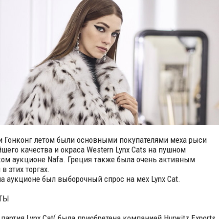
и Гонконг летом были основными покупателями меха рыси
шего качества и окраса Western Lynx Cats на пушном
ом аукционе Nafa. Греция также была очень активным
в этих торгах.
а аукционе был выборочный спрос на мех Lynx Cat.
ТЫ
 партия Lynx Cat( была приобретена компанией Hurwitz Exports