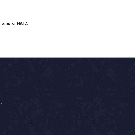
риалам: NAFA
,