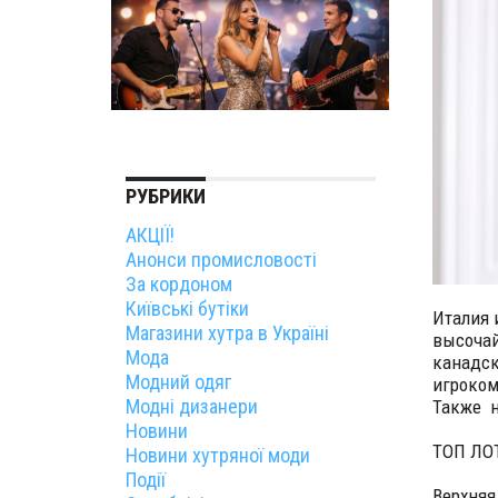
РУБРИКИ
АКЦІЇ!
Анонси промисловості
За кордоном
Київські бутіки
Италия 
Магазини хутра в Україні
высочай
Мода
канадск
Модний одяг
игроком 
Модні дизанери
Также н
Новини
ТОП ЛО
Новини хутряної моди
Події
Верхняя