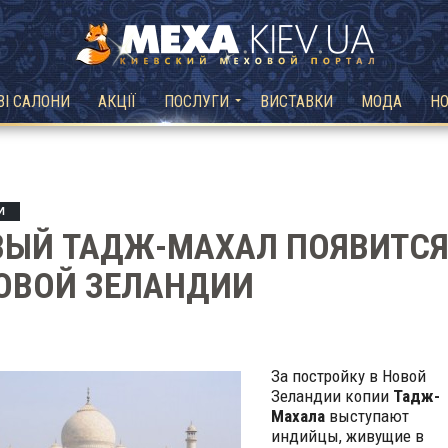
ВІ САЛОНИ
АКЦІЇ
ПОСЛУГИ
ВИСТАВКИ
МОДА
Н
И
ВЫЙ ТАДЖ-МАХАЛ ПОЯВИТС
ОВОЙ ЗЕЛАНДИИ
За постройку в Новой
Зеландии копии
Тадж-
Махала
выступают
индийцы, живущие в