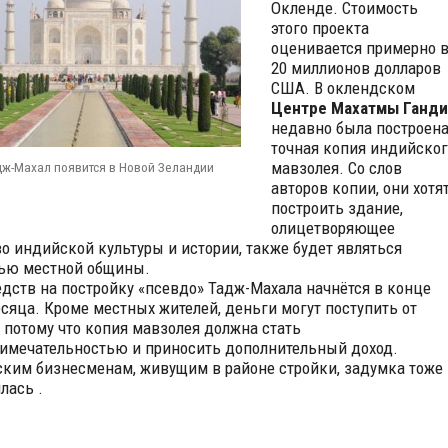
Окленде. Стоимость
этого проекта
оценивается примерно 
20 миллионов долларов
США. В оклендском
Центре Махатмы Ганди
недавно была построен
точная копия индийског
мавзолея. Со слов
ж-Махал появится в Новой Зеландии
авторов копии, они хотя
построить здание,
олицетворяющее
во индийской культуры и истории, также будет являться
ью местной общины.
едств на постройку «псевдо» Тадж-Махала начнётся в конце
есяца. Кроме местных жителей, деньги могут поступить от
, потому что копия мавзолея должна стать
имечательностью и приносить дополнительный доход.
ким бизнесменам, живущим в районе стройки, задумка тоже
лась .