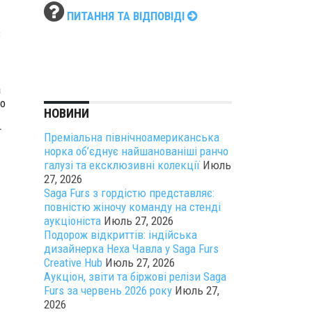
ПИТАННЯ ТА ВІДПОВІДІ
в
а
о
НОВИНИ
т
Преміальна північноамериканська
норка об’єднує найшанованіші ранчо
галузі та ексклюзивні колекції
Июль
27, 2026
Saga Furs з гордістю представляє:
повністю жіночу команду на стенді
аукціоніста
Июль 27, 2026
Подорож відкриттів: індійська
дизайнерка Неха Чавла у Saga Furs
Creative Hub
Июль 27, 2026
Аукціон, звіти та біржові релізи Saga
Furs за червень 2026 року
Июль 27,
2026