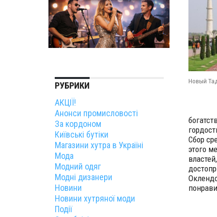
Новый Тад
РУБРИКИ
АКЦІЇ!
Анонси промисловості
богатст
За кордоном
гордост
Київські бутіки
Сбор ср
Магазини хутра в Україні
этого м
Мода
властей
Модний одяг
достопр
Модні дизанери
Оклендс
Новини
понрави
Новини хутряної моди
Події