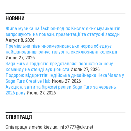
НОВИНИ
Жива музика на fashion-подіях Києва: яких музикантів
запрошують на покази, презентації та статусні заходи
Август 8, 2026
Преміальна північноамериканська норка об’єднує
найшанованіші ранчо галузі та ексклюзивні колекції
Июль 27, 2026
Saga Furs з гордістю представляє: повністю жіночу
команду на стенді аукціоніста
Июль 27, 2026
Подорож відкриттів: індійська дизайнерка Неха Чавла у
Saga Furs Creative Hub
Июль 27, 2026
Аукціон, звіти та біржові релізи Saga Furs за червень
2026 року
Июль 27, 2026
СПІВПРАЦЯ
Співпраця з meha.kiev.ua: info7777@ukr.net.