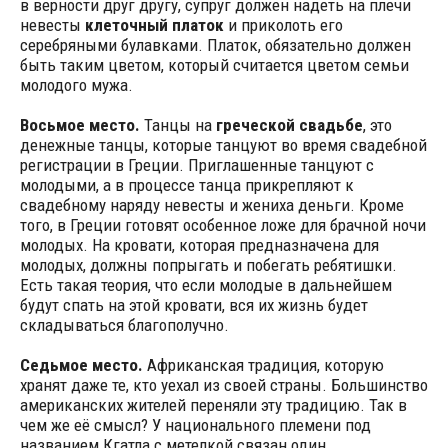
в верности друг другу, супруг должен надеть на плечи
невесты
клеточный платок
и приколоть его
серебряными булавками. Платок, обязательно должен
быть таким цветом, который считается цветом семьи
молодого мужа.
Восьмое место.
Танцы на
греческой свадьбе
, это
денежные танцы, которые танцуют во время свадебной
регистрации в Греции. Приглашенные танцуют с
молодыми, а в процессе танца прикрепляют к
свадебному наряду невесты и жениха деньги. Кроме
того, в Греции готовят особенное ложе для брачной ночи
молодых. На кровати, которая предназначена для
молодых, должны попрыгать и побегать ребятишки.
Есть такая теория, что если молодые в дальнейшем
будут спать на этой кровати, вся их жизнь будет
складываться благополучно.
Седьмое место.
Африканская традиция, которую
хранят даже те, кто уехал из своей страны. Большинство
американских жителей переняли эту традицию. Так в
чем же её смысл? У национального племени под
названием Кгатла с метелкой связан один