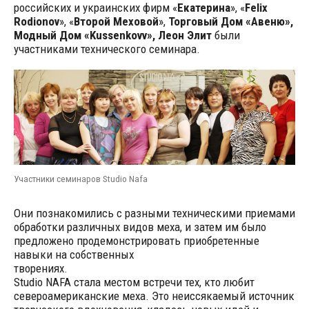
российских и украинских фирм «
Екатерина
», «
Felix
Rodionov
», «
Второй Меховой
»,
Торговый Дом «Авеню»,
Модный Дом «Kussenkovv», Леон Элит
были
участниками технического семинара.
Участники семинаров Studio Nafa
Они познакомились с разными техническими приемами
обработки различных видов меха, и затем им было
предложено продемонстрировать приобретенные
навыки на собственных
творениях.
Studio NAFA стала местом встречи тех, кто любит
cевероамериканские меха. Это неиссякаемый источник