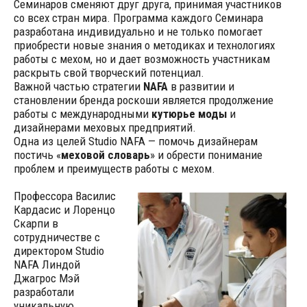
Семинаров сменяют друг друга, принимая участников
со всех стран мира. Программа каждого Семинара
разработана индивидуально и не только помогает
приобрести новые знания о методиках и технологиях
работы с мехом, но и дает возможность участникам
раскрыть свой творческий потенциал.
Важной частью стратегии
NAFA
в развитии и
становлении бренда роскоши является продолжение
работы с международными
кутюрье моды
и
дизайнерами меховых предприятий.
Одна из целей Studio NAFA — помочь дизайнерам
постичь «
меховой словарь
» и обрести понимание
проблем и преимуществ работы с мехом.
Профессора Василис
Кардасис и Лоренцо
Скарпи в
сотрудничестве с
директором Studio
NAFA Линдой
Джагрос Мэй
разработали
уникальную