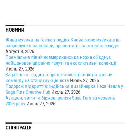
НОВИНИ
Жива музика на fashion-подіях Києва: яких музикантів
запрошують на покази, презентації та статусні заходи
Август 8, 2026
Преміальна північноамериканська норка об’єднує
найшанованіші ранчо галузі та ексклюзивні колекції
Июль 27, 2026
Saga Furs з гордістю представляє: повністю жіночу
команду на стенді аукціоніста
Июль 27, 2026
Подорож відкриттів: індійська дизайнерка Неха Чавла у
Saga Furs Creative Hub
Июль 27, 2026
Аукціон, звіти та біржові релізи Saga Furs за червень
2026 року
Июль 27, 2026
СПІВПРАЦЯ