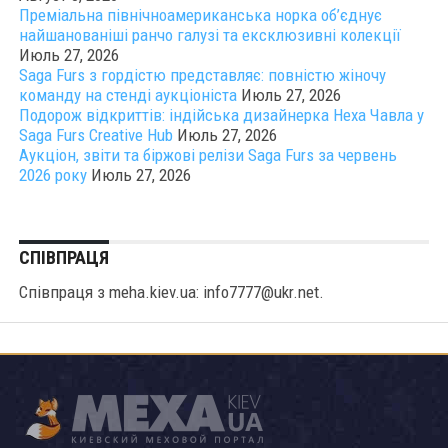
Преміальна північноамериканська норка об’єднує
найшанованіші ранчо галузі та ексклюзивні колекції
Июль 27, 2026
Saga Furs з гордістю представляє: повністю жіночу
команду на стенді аукціоніста
Июль 27, 2026
Подорож відкриттів: індійська дизайнерка Неха Чавла у
Saga Furs Creative Hub
Июль 27, 2026
Аукціон, звіти та біржові релізи Saga Furs за червень
2026 року
Июль 27, 2026
СПІВПРАЦЯ
Співпраця з meha.kiev.ua: info7777@ukr.net.