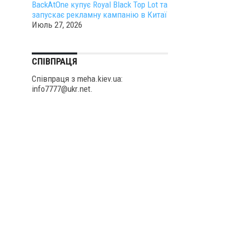
BackAtOne купує Royal Black Top Lot та
запускає рекламну кампанію в Китаї
Июль 27, 2026
СПІВПРАЦЯ
Співпраця з meha.kiev.ua:
info7777@ukr.net.