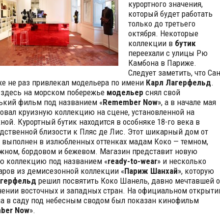
курортного значения,
который будет работать
только до третьего
октября. Некоторые
коллекции в
бутик
переехали с улицы Рю
Камбона в Париже.
Следует заметить, что Сан
же не раз привлекал модельера по имени
Карл Лагерфельд
.
здесь на морском побережье
модельер
снял свой
ький фильм под названием «
Remember Now
», а в начале мая
овал круизную коллекцию на сцене, установленной на
ной. Курортный бутик находится в особняке 18-го века в
дственной близости к Пляс де Лис. Этот шикарный дом от
» выполнен в излюбленных оттенках мадам Коко — темном,
жном, бордовом и бежевом.
Магазин представит новую
 коллекцию под названием «
ready-to-wear
» и несколько
аров из демисезонной коллекции «
Париж Шанхай
», которую
агерфельд
решил посвятить Коко Шанель, давно мечтавшей о
ении восточных и западных стран. На официальном открыти
а в саду под небесным сводом был показан кинофильм
ber Now
».