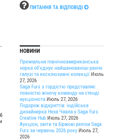
ПИТАННЯ ТА ВІДПОВІДІ
-
НОВИНИ
Преміальна північноамериканська
норка об’єднує найшанованіші ранчо
галузі та ексклюзивні колекції
Июль
27, 2026
Saga Furs з гордістю представляє:
повністю жіночу команду на стенді
аукціоніста
Июль 27, 2026
Подорож відкриттів: індійська
дизайнерка Неха Чавла у Saga Furs
б
Creative Hub
Июль 27, 2026
и
Аукціон, звіти та біржові релізи Saga
Furs за червень 2026 року
Июль 27,
2026