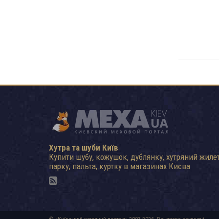
Хутра та шуби Київ
Купити шубу, кожушок, дублянку, хутряний жилет
парку, пальта, куртку в магазинах Києва