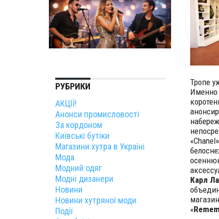
Тропе у
РУБРИКИ
Именно 
коротен
АКЦІЇ!
анонсир
Анонси промисловості
набереж
За кордоном
непосре
Київські бутіки
«Chanel
Магазини хутра в Україні
белосне
Мода
осеннюю
Модний одяг
аксессу
Модні дизанери
Карл Л
Новини
объедин
магазин
Новини хутряної моди
«
Remem
Події