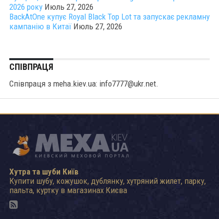
2026 року
Июль 27, 2026
BackAtOne купує Royal Black Top Lot та запускає рекламну
кампанію в Китаї
Июль 27, 2026
СПІВПРАЦЯ
Співпраця з meha.kiev.ua: info7777@ukr.net.
Хутра та шуби Київ
Купити шубу, кожушок, дублянку, хутряний жилет, парку,
пальта, куртку в магазинах Києва