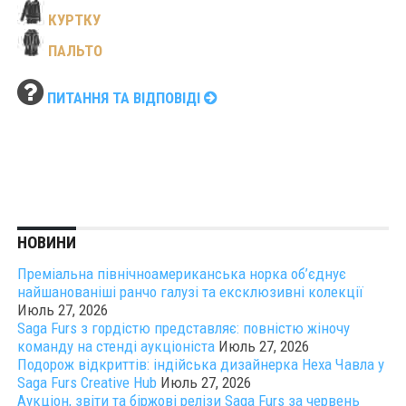
КУРТКУ
ПАЛЬТО
ПИТАННЯ ТА ВІДПОВІДІ
НОВИНИ
Преміальна північноамериканська норка об’єднує
найшанованіші ранчо галузі та ексклюзивні колекції
Июль 27, 2026
Saga Furs з гордістю представляє: повністю жіночу
команду на стенді аукціоніста
Июль 27, 2026
Подорож відкриттів: індійська дизайнерка Неха Чавла у
Saga Furs Creative Hub
Июль 27, 2026
Аукціон, звіти та біржові релізи Saga Furs за червень