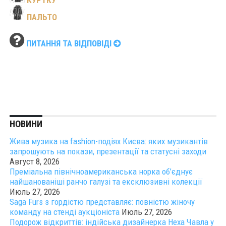
ПАЛЬТО
ПИТАННЯ ТА ВІДПОВІДІ
НОВИНИ
Жива музика на fashion-подіях Києва: яких музикантів
запрошують на покази, презентації та статусні заходи
Август 8, 2026
Преміальна північноамериканська норка об’єднує
найшанованіші ранчо галузі та ексклюзивні колекції
Июль 27, 2026
Saga Furs з гордістю представляє: повністю жіночу
команду на стенді аукціоніста
Июль 27, 2026
Подорож відкриттів: індійська дизайнерка Неха Чавла у