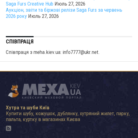
Saga Furs Creative Hub
Июль 27, 2026
Аукціон, звіти та біржові релізи Saga Furs за червень
2026 року
Июль 27, 2026
СПІВПРАЦЯ
Співпраця з meha.kiev.ua: info7777@ukr.net.
Хутра та шуби Київ
Купити шубу, кожушок, дублянку, хутряний жилет, парку,
пальта, куртку в магазинах Києва