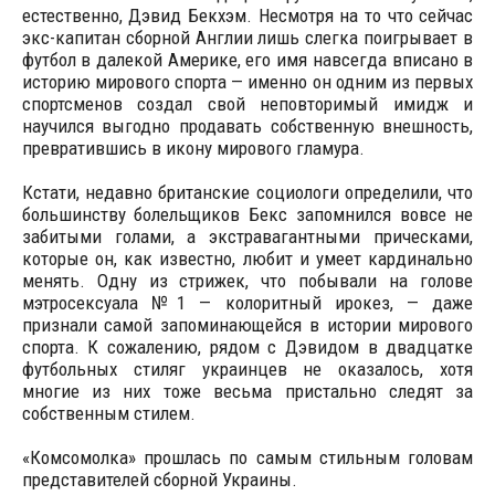
естественно, Дэвид Бекхэм. Несмотря на то что сейчас
экс-капитан сборной Англии лишь слегка поигрывает в
футбол в далекой Америке, его имя навсегда вписано в
историю мирового спорта — именно он одним из первых
спортсменов создал свой неповторимый имидж и
научился выгодно продавать собственную внешность,
превратившись в икону мирового гламура.
Кстати, недавно британские социологи определили, что
большинству болельщиков Бекс запомнился вовсе не
забитыми голами, а экстравагантными прическами,
которые он, как известно, любит и умеет кардинально
менять. Одну из стрижек, что побывали на голове
мэтросексуала №1 — колоритный ирокез, — даже
признали самой запоминающейся в истории мирового
спорта. К сожалению, рядом с Дэвидом в двадцатке
футбольных стиляг украинцев не оказалось, хотя
многие из них тоже весьма пристально следят за
собственным стилем.
«Комсомолка» прошлась по самым стильным головам
представителей сборной Украины.