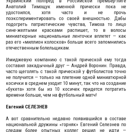
Украинский полпред в Российской премьер-лиге
Анатолий Тимощук именной прически пока не
удостоился, хотя часто и не прочь
поэкспериментировать со своей внешностью. Дабы
подогреть патриотические чувства, Тимоха то лицо
сине-желтыми красками распишет, то в волосы
миниатюрные национальные ленточки вплетет — как
раз его «миллион колосков» больше всего запомнились
отечественным болельщикам.
Имиджевую компанию с такой прической ему тогда
составил закадычный друг — Андрей Воронин. Правда,
часто щеголять с такой прической у футболистов точно
не получится — только на плетение одной миниатюрной
косички в среднем уходит 10 минут, так что на создание
«букета» хотя бы из 10 косичек придется потратить
времени больше, чем на футбольный матч!
Евгений СЕЛЕЗНЕВ
А вот сравнительно недавно появившийся в составе
национальной дружины «горняк» Евгений Селезнев по
следам более опытных коллег решил не идти —