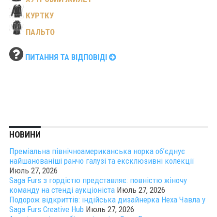
КУРТКУ
ПАЛЬТО
ПИТАННЯ ТА ВІДПОВІДІ
НОВИНИ
Преміальна північноамериканська норка об’єднує
найшанованіші ранчо галузі та ексклюзивні колекції
Июль 27, 2026
Saga Furs з гордістю представляє: повністю жіночу
команду на стенді аукціоніста
Июль 27, 2026
Подорож відкриттів: індійська дизайнерка Неха Чавла у
Saga Furs Creative Hub
Июль 27, 2026