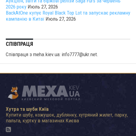
Аукціон, звіти та біржові релізи Saga Furs за червень
2026 року
Июль 27, 2026
BackAtOne купує Royal Black Top Lot та запускає рекламну
кампанію в Китаї
Июль 27, 2026
СПІВПРАЦЯ
Співпраця з meha.kiev.ua: info7777@ukr.net.
Хутра та шуби Київ
Купити шубу, кожушок, дублянку, хутряний жилет, парку,
пальта, куртку в магазинах Києва