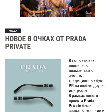
МОДА
НОВОЕ В ОЧКАХ ОТ PRADA
PRIVATE
В новых очках
появилась
возможность
замены
традиционных букв
PR
на любые другие
инициалы.
В рамках нового
проекта
Prada
Private
были
созданы женские и