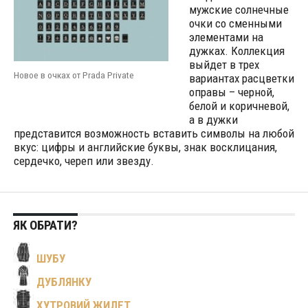
мужские солнечные
очки со сменными
элементами на
дужках. Коллекция
выйдет в трех
Новое в очках от Prada Private
вариантах расцветки
оправы – черной,
белой и коричневой,
а в дужки
представится возможность вставить символы на любой
вкус: цифры и английские буквы, знак восклицания,
сердечко, череп или звезду.
ЯК ОБРАТИ?
ШУБУ
ДУБЛЯНКУ
ХУТРОВИЙ ЖИЛЕТ