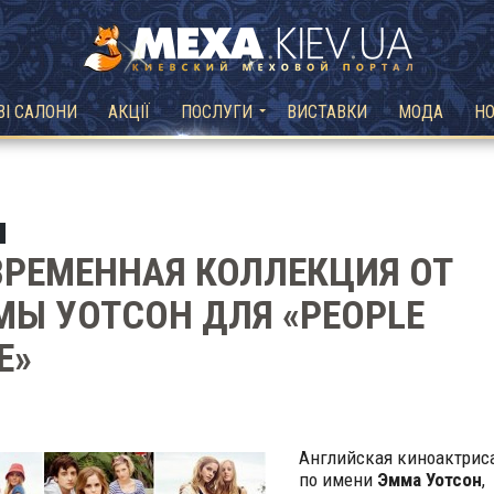
ВІ САЛОНИ
АКЦІЇ
ПОСЛУГИ
ВИСТАВКИ
МОДА
Н
РЕМЕННАЯ КОЛЛЕКЦИЯ ОТ
Ы УОТСОН ДЛЯ «PEOPLE
E»
Английская киноактрис
по имени
Эмма Уотсон
,