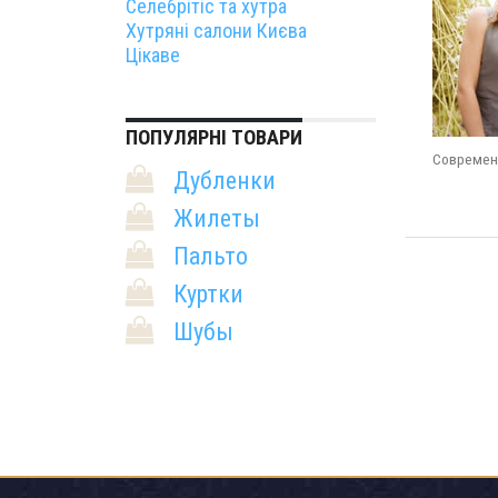
Селебрітіс та хутра
Хутряні салони Києва
Цікаве
ПОПУЛЯРНІ ТОВАРИ
Современн
Дубленки
Жилеты
Пальто
Куртки
Шубы