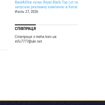
BackAtOne купує Royal Black Top Lot та
запускає рекламну кампанію в Китаї
Июль 27, 2026
СПІВПРАЦЯ
Співпраця з meha.kiev.ua:
info7777@ukr.net.