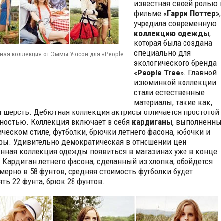
известная своей ролью 
фильме «
Гарри Поттер
»,
учредила современную
коллекцию одежды
,
которая была создана
специально для
ая коллекция от Эммы Уотсон для «People
экологического бренда
«
People Tree
». Главной
изюминкой коллекции
стали естественные
материалы, такие как,
и шерсть. Дебютная коллекция актрисы отличается простотой
ностью. Коллекция включает в себя
кардиганы
, выполненн
ическом стиле, футболки, брючки летнего фасона, юбочки и
ы. Удивительно демократическая в отношении цен
нная коллекция одежды появиться в магазинах уже в конце
 Кардиган летнего фасона, сделанный из хлопка, обойдется
мерно в 58 фунтов, средняя стоимость футболки будет
ять 22 фунта, брюк 28 фунтов.