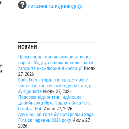
в
ПИТАННЯ ТА ВІДПОВІДІ
НОВИНИ
Преміальна північноамериканська
норка об’єднує найшанованіші ранчо
 и
галузі та ексклюзивні колекції
Июль
ые
27, 2026
Saga Furs з гордістю представляє:
повністю жіночу команду на стенді
аукціоніста
Июль 27, 2026
Подорож відкриттів: індійська
дизайнерка Неха Чавла у Saga Furs
Creative Hub
Июль 27, 2026
Аукціон, звіти та біржові релізи Saga
Furs за червень 2026 року
Июль 27,
2026