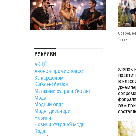
Современн
Tree»
РУБРИКИ
АКЦІЇ!
хлопок 
Анонси промисловості
практич
За кордоном
в класс
Київські бутіки
джемпер
Магазини хутра в Україні
совреме
Мода
февраля
Модний одяг
вам при
Модні дизанери
составл
Новини
Новини хутряної моди
Події