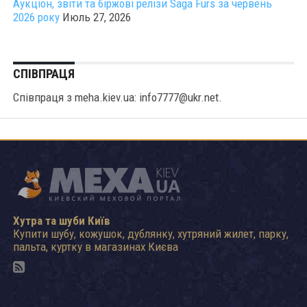
Аукціон, звіти та біржові релізи Saga Furs за червень
2026 року
Июль 27, 2026
СПІВПРАЦЯ
Співпраця з meha.kiev.ua: info7777@ukr.net.
Хутра та шуби Київ
Купити шубу, кожушок, дублянку, хутряний жилет, парку,
пальта, куртку в магазинах Києва